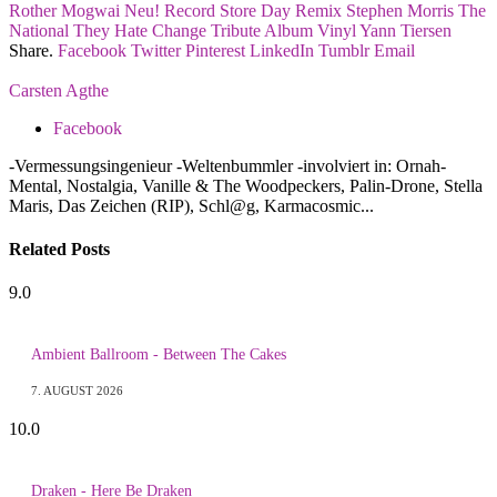
Rother
Mogwai
Neu!
Record Store Day
Remix
Stephen Morris
The
National
They Hate Change
Tribute Album
Vinyl
Yann Tiersen
Share.
Facebook
Twitter
Pinterest
LinkedIn
Tumblr
Email
Carsten Agthe
Facebook
-Vermessungsingenieur -Weltenbummler -involviert in: Ornah-
Mental, Nostalgia, Vanille & The Woodpeckers, Palin-Drone, Stella
Maris, Das Zeichen (RIP), Schl@g, Karmacosmic...
Related
Posts
9.0
Ambient Ballroom - Between The Cakes
7. AUGUST 2026
10.0
Draken - Here Be Draken