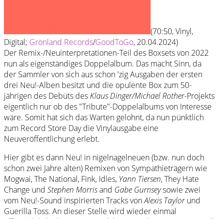
(70:50, Vinyl,
Digital;
Grönland Records
/
GoodToGo
, 20.04.2024)
Der Remix-/Neuinterpretationen-Teil des Boxsets von 2022
nun als eigenständiges Doppelalbum. Das macht Sinn, da
der Sammler von sich aus schon 'zig Ausgaben der ersten
drei Neu!-Alben besitzt und die opulente Box zum 50-
jährigen des Debüts des
Klaus Dinger/Michael Rother
-Projekts
eigentlich nur ob des "Tribute"-Doppelalbums von Interesse
wäre. Somit hat sich das Warten gelohnt, da nun pünktlich
zum Record Store Day die Vinylausgabe eine
Neuveröffentlichung erlebt.
Hier gibt es dann Neu! in nigelnagelneuen (bzw. nun doch
schon zwei Jahre alten) Remixen von Sympathieträgern wie
Mogwai, The National, Fink, Idles,
Yann Tiersen
, They Hate
Change und
Stephen Morris
and
Gabe Gurnsey
sowie zwei
vom Neu!-Sound inspirierten Tracks von
Alexis Taylor
und
Guerilla Toss. An dieser Stelle wird wieder einmal