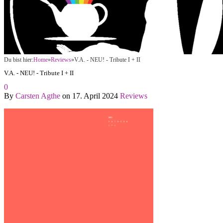
Du bist hier:
Home
»
Reviews
»
V.A. - NEU! - Tribute I + II
V.A. - NEU! - Tribute I + II
0
By
Carsten Agthe
on
17. April 2024
Reviews