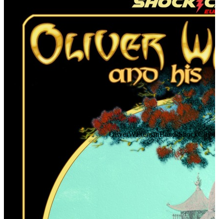
OliverWakemanBand-ShockCity-FA