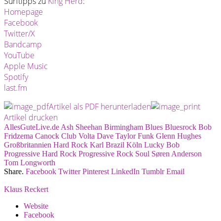
Surftipps zu
King Herd
:
Homepage
Facebook
Twitter/X
Bandcamp
YouTube
Apple Music
Spotify
last.fm
Artikel als PDF herunterladen
Artikel drucken
AllesGuteLive.de
Ash Sheehan
Birmingham
Blues
Bluesrock
Bob
Fridzema
Canock
Club Volta
Dave Taylor
Funk
Glenn Hughes
Großbritannien
Hard Rock
Karl Brazil
Köln
Lucky Bob
Progressive Hard Rock
Progressive Rock
Soul
Søren Anderson
Tom Longworth
Share.
Facebook
Twitter
Pinterest
LinkedIn
Tumblr
Email
Klaus Reckert
Website
Facebook