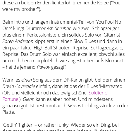
diese an beiden Enden lichterloh brennende Kerze ("You
were my brother").
Beim Intro und langem Instrumental-Teil von 'You Fool No
One' klingt Drummer
Ash Sheehan
wie zwei Schlagzeuger
plus einem Perkussionisten. Ein solides Solo von Gitarrist
Søren Anderson
kippt erst in einen Slow Blues und dann in
ein paar Takte 'High Ball Shooter', Reprise, Schlagzeugsolo,
Reprise. Das Drum Solo war einfach exzellent, obwohl alles
um mich herum urplötzlich wie angestochen aufs Klo rannte
– hat da jemand
Pavlov
gesagt?
Wenn es
einen
Song aus dem DP-Kanon gibt, bei dem einem
David Coverdale
einfällt, dann ist das der Blues 'Mistreated'
(OK, und vielleicht noch das ewig-schöne
'Soldier of
Fortune'
).
Glenn
kann es aber höher. Und mindestens
genauso gut. Ist bestimmt auch
Søren
s Lieblingsstück von der
Platte.
'Gettin' Tighter' – or rather funky! Wieder so ein Ding, bei