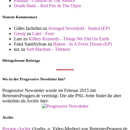
Pinhdar - Comfort In The Silence
Death-Static - Red Fire In The Open
Neueste Kommentare
Gilles Iachelini
zu
Avenged Sevenfold - Statica (EP)
Georg
zu
Lake - Four
Lars
zu
Kilbey Kennedy - Things We Did On Earth
Fatul SaintSylvan
zu
Haken - In A Fever Dream (EP)
tux
zu
Soft Machine - Thirteen
Meistgelesene Beiträge
Wo ist der Progressive Newsletter hin?
Progressive Newsletter wurde im Februar 2015 mit
BetreutesProggen.de vereinigt. Die alte PNL-Seite findet ihr aber
weiterhin als Archiv hier:
Archiv
Review-Archiv
(Audio- u. Video-Medien) von BetreutesProggen.de