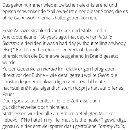
Das gekonnt immer wieder zwischen elektrisierend und
episch schwenkende 'Sail Away' ist einer dieser Songs, die es
ohne
Glenn
wohl niemals hätte geben können.
Erste Ansage, strahlend vor Glück und Stolz. Und in
Anekdotenlaune: "50 years ago, that day, when
Ritchie
Blackmore
decided it was a bad day (without telling anybody
else)." Ein Töberchen, in dessen Verlauf damals
offensichtlich die Bühne weitestgehend in Brand gesetzt
wurde.
Kurzer Gedanke an
Harald
im relativ engen Fotograben
direkt vor der Bühne – wie detailgetreu wollte
Glenn
die
Umstände jener denkwürdigen Zeiten wohl heute
nachstellen? Naja, eigentlich steht
Hoppi
ja hart auf offenes
Feuer...
Doch ganz so authentisch fiel die Zeitreise dann
glücklicherweise doch nicht aus.
Stattdessen wurden alle am Album beteiligten Musiker
liebevoll ("No hate in my life, music is the healer") gewürdigt,
genau wie der erst viel später dazu gestoßene
Tommy Bolin
,