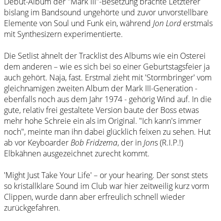
Debüt-Album der "Mark III"-Besetzung brachte Letzterer
bislang im Bandsound ungehörte und zuvor unvorstellbare
Elemente von Soul und Funk ein, während
Jon Lord
erstmals
mit Synthesizern experimentierte.
Die Setlist ähnelt der Tracklist des Albums wie ein Osterei
dem anderen – wie es sich bei so einer Geburtstagsfeier ja
auch gehört. Naja, fast. Erstmal zieht mit 'Stormbringer' vom
gleichnamigen zweiten Album der Mark III-Generation -
ebenfalls noch aus dem Jahr 1974 - gehörig Wind auf. In die
gute, relativ frei gestaltete Version baute der Boss etwas
mehr hohe Schreie ein als im Original. "Ich kann's immer
noch", meinte man ihn dabei glücklich feixen zu sehen. Hut
ab vor Keyboarder
Bob Fridzema
, der in
Jon
s (R.I.P.!)
Elbkähnen ausgezeichnet zurecht kommt.
'Might Just Take Your Life' – or your hearing. Der sonst stets
so kristallklare Sound im Club war hier zeitweilig kurz vorm
Clippen, wurde dann aber erfreulich schnell wieder
zurückgefahren.