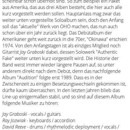
scheinbar schon überholt sind. So zum Beispiel ein Paket
aus Amerika, das aus drei Alben besteht, die hier auch alle
kurz vorgestellt werden sollen. Hauptanlass mag zwar das
weiter unten vorgestellte Soloalbum sein, doch den Anfang
soll das "aktuelle" Werk von OHO machen, das nun auch
schon über ein Jahr zurück liegt. Das Debütalbum der
Amerikaner geht weit zurück in die 70er, "Okinawa" erschien
1974. Von den Anfangstagen ist als einziges Mitglied noch
Gitarrist
Jay Graboski
dabei, dessen Solowerk "Authentic
Fake" weiter unten kurz vorgestellt wird. Die Historie der
Band weist immer wieder längere Pausen auf, so unter
anderem direkt nach dem Debüt, denn das nachfolgende
Album "Audition" folgte erst 1989. Dass es in der
Zwischenzeit zu einigen Besetzungswechseln gekommen ist,
dürfte kaum überraschen. In den letzten Jahren blieb das
Line-up einigermaßen stabil, und so sind auf diesem Album
folgende Musiker zu hören:
Jay Graboski
- vocals / guitars
Ray Jozwiak
- keyboards / accordion
David Reeve
- drums / rhythmelodic deployment / vocals /