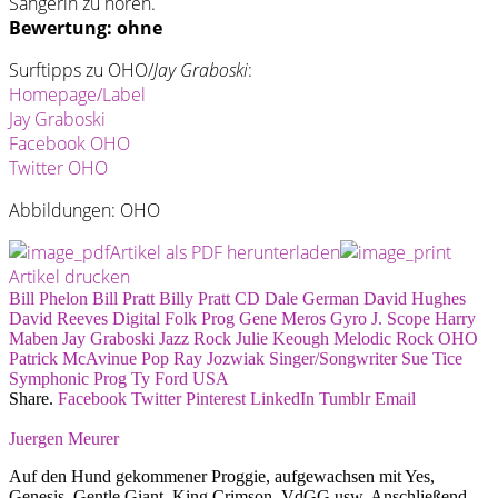
Sängerin zu hören.
Bewertung: ohne
Surftipps zu OHO/
Jay Graboski
:
Homepage/Label
Jay Graboski
Facebook OHO
Twitter OHO
Abbildungen: OHO
Artikel als PDF herunterladen
Artikel drucken
Bill Phelon
Bill Pratt
Billy Pratt
CD
Dale German
David Hughes
David Reeves
Digital
Folk Prog
Gene Meros
Gyro J. Scope
Harry
Maben
Jay Graboski
Jazz Rock
Julie Keough
Melodic Rock
OHO
Patrick McAvinue
Pop
Ray Jozwiak
Singer/Songwriter
Sue Tice
Symphonic Prog
Ty Ford
USA
Share.
Facebook
Twitter
Pinterest
LinkedIn
Tumblr
Email
Juergen Meurer
Auf den Hund gekommener Proggie, aufgewachsen mit Yes,
Genesis, Gentle Giant, King Crimson, VdGG usw. Anschließend