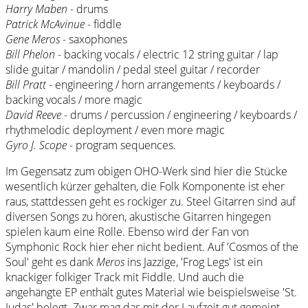
Harry Maben
- drums
Patrick McAvinue
- fiddle
Gene Meros
- saxophones
Bill Phelon
- backing vocals / electric 12 string guitar / lap
slide guitar / mandolin / pedal steel guitar / recorder
Bill Pratt
- engineering / horn arrangements / keyboards /
backing vocals / more magic
David Reeve
- drums / percussion / engineering / keyboards /
rhythmelodic deployment / even more magic
Gyro J. Scope
- program sequences.
Im Gegensatz zum obigen OHO-Werk sind hier die Stücke
wesentlich kürzer gehalten, die Folk Komponente ist eher
raus, stattdessen geht es rockiger zu. Steel Gitarren sind auf
diversen Songs zu hören, akustische Gitarren hingegen
spielen kaum eine Rolle. Ebenso wird der Fan von
Symphonic Rock hier eher nicht bedient. Auf 'Cosmos of the
Soul' geht es dank
Meros
ins Jazzige, 'Frog Legs' ist ein
knackiger folkiger Track mit Fiddle. Und auch die
angehängte EP enthält gutes Material wie beispielsweise 'St.
Judas' belegt. Zwar mag das mit der Laufzeit gut gemeint