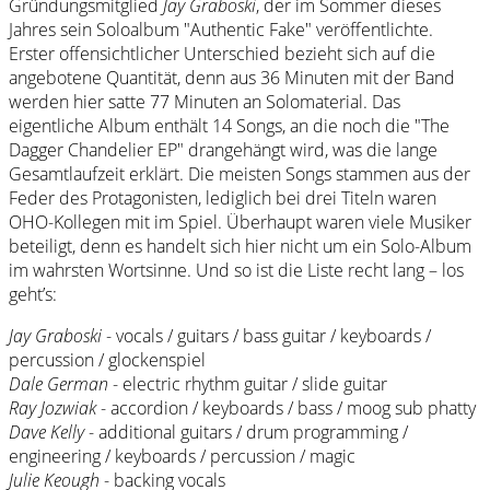
Gründungsmitglied
Jay Graboski
, der im Sommer dieses
Jahres sein Soloalbum "Authentic Fake" veröffentlichte.
Erster offensichtlicher Unterschied bezieht sich auf die
angebotene Quantität, denn aus 36 Minuten mit der Band
werden hier satte 77 Minuten an Solomaterial. Das
eigentliche Album enthält 14 Songs, an die noch die "The
Dagger Chandelier EP" drangehängt wird, was die lange
Gesamtlaufzeit erklärt. Die meisten Songs stammen aus der
Feder des Protagonisten, lediglich bei drei Titeln waren
OHO-Kollegen mit im Spiel. Überhaupt waren viele Musiker
beteiligt, denn es handelt sich hier nicht um ein Solo-Album
im wahrsten Wortsinne. Und so ist die Liste recht lang – los
geht’s:
Jay Graboski
- vocals / guitars / bass guitar / keyboards /
percussion / glockenspiel
Dale German
- electric rhythm guitar / slide guitar
Ray Jozwiak
- accordion / keyboards / bass / moog sub phatty
Dave Kelly
- additional guitars / drum programming /
engineering / keyboards / percussion / magic
Julie Keough
- backing vocals