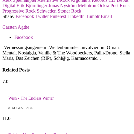
Alex Spielhaupter
Alternative Rock
Argonauta Records
CD
Debüt
Digital
Erik Björnlinger
Jonas Nyström
Mellotron
Ockra
Post Rock
Progressive Rock
Schweden
Stoner Rock
Share.
Facebook
Twitter
Pinterest
LinkedIn
Tumblr
Email
Carsten Agthe
Facebook
-Vermessungsingenieur -Weltenbummler -involviert in: Ornah-
Mental, Nostalgia, Vanille & The Woodpeckers, Palin-Drone, Stella
Maris, Das Zeichen (RIP), Schl@g, Karmacosmic...
Related
Posts
7.0
Wish - The Endless Winter
8. AUGUST 2026
11.0