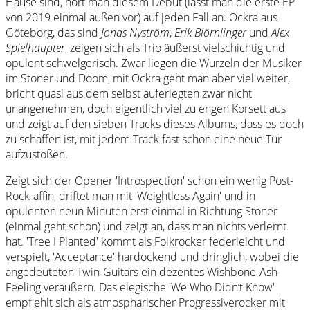
Hause sind, hört man diesem Debüt (lässt man die erste EP
von 2019 einmal außen vor) auf jeden Fall an. Ockra aus
Göteborg, das sind
Jonas Nyström
,
Erik Björnlinger
und
Alex
Spielhaupter
, zeigen sich als Trio äußerst vielschichtig und
opulent schwelgerisch. Zwar liegen die Wurzeln der Musiker
im Stoner und Doom, mit Ockra geht man aber viel weiter,
bricht quasi aus dem selbst auferlegten zwar nicht
unangenehmen, doch eigentlich viel zu engen Korsett aus
und zeigt auf den sieben Tracks dieses Albums, dass es doch
zu schaffen ist, mit jedem Track fast schon eine neue Tür
aufzustoßen.
Zeigt sich der Opener 'Introspection' schon ein wenig Post-
Rock-affin, driftet man mit 'Weightless Again' und in
opulenten neun Minuten erst einmal in Richtung Stoner
(einmal geht schon) und zeigt an, dass man nichts verlernt
hat. 'Tree I Planted' kommt als Folkrocker federleicht und
verspielt, 'Acceptance' hardockend und dringlich, wobei die
angedeuteten Twin-Guitars ein dezentes Wishbone-Ash-
Feeling veräußern. Das elegische 'We Who Didn’t Know'
empfiehlt sich als atmosphärischer Progressiverocker mit