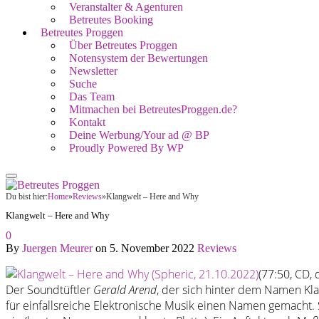
Veranstalter & Agenturen
Betreutes Booking
Betreutes Proggen
Über Betreutes Proggen
Notensystem der Bewertungen
Newsletter
Suche
Das Team
Mitmachen bei BetreutesProggen.de?
Kontakt
Deine Werbung/Your ad @ BP
Proudly Powered By WP
Du bist hier:
Home
»
Reviews
»
Klangwelt – Here and Why
Klangwelt – Here and Why
0
By
Juergen Meurer
on
5. November 2022
Reviews
(77:50, CD, d
Der Soundtüftler
Gerald Arend
, der sich hinter dem Namen Klan
für einfallsreiche Elektronische Musik einen Namen gemacht.