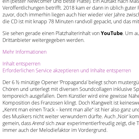
ein (bester Newcomer und beste Platte). Ein Auftakt nach Maß
Veröffentlichungen betrifft. 2018 kam er dann in üblich gut
zuvor, doch immerhin liegen auch hier wieder vier Jahre zwis
die CD ist mit knapp 78 Minuten randvoll gepackt, und das m
Sie sehen gerade einen Platzhalterinhalt von
YouTube
. Um au
Drittanbieter weitergegeben werden.
Mehr Informationen
Inhalt entsperren
Erforderlichen Service akzeptieren und Inhalte entsperren
Der 6 ½ minütige Opener ‘Propaganda’ belegt schon mustergül
Chören und unterlegt mit diversen Soundcollagen inklusive Spre
temporeich ausgefallen. Dem Künstler wird eine gewisse Näh
Komposition des Franzosen klingt. Doch Klangwelt ist keineswe
„Kennt man einen Track – kennt man alle“ ist hier also ganz u
des Musikers nicht weiter verwundern dürfte. Auch ‚Noir‘ k
gemein, dass
Arend
sich zwar experimentierfreudig zeigt, die
immer auch der Melodiefaktor im Vordergrund.