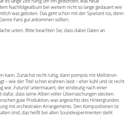
ar es lange Zeit ruhig um ihn geworden, was neue
 dem Nachfolgealbum bei weitem nicht so lange gedauert wie
lich was geboten. Das geht schon mit der Spielzeit los, denn
 Genre-Fans gut ankommen sollten.
tfläche unten. Bitte beachten Sie, dass dabei Daten an
en kann. Zunächst recht ruhig, dann pompös mit Mellotron-
 – wie der Titel schon erahnen lässt – eher kühl und ist recht
g wie ‚Futurist‘ untermauert, der eindeutig nach einer
gt dafür, dass seine Alben voller Überraschungen stecken.
esprochen gute Produktion, was angesichts des Hintergrundes
gung mit orchestralen Arrangements. Den Kompositionen ist
lten sind, das heißt bei allen Soundexperimenten steht