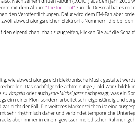
 also. Nach seinem dritten Album („XOIO“) aus dem Jahr 2006 w
er Form mit dem Album
”The Incident”
zurück. Diesmal hat es mit
chen den Veröffentlichungen. Dafür wird dem EM-Fan aber ordent
it zwölf abwechslungsreichen Elektronik-Nummern, die bei den
f den eigentlichen Inhalt zuzugreifen, klicken Sie auf die Schal
tig, wie abwechslungsreich Elektronische Musik gestaltet werd
chrollen. Das nachfolgende achtminütige ‚Cold War Child‘ klingt
e zu
Vangelis
oder auch
Jean-Michel Jarre
nachgesagt, was ein Son
gs ein reiner Klon, sondern arbeitet sehr eigenständig und sor
nd gar nicht der Fall. Ein weiteres Markenzeichen ist eine ausg
ommt sehr rhythmisch daher und verbindet temporeiche Unterle
 Tracks aber immer in einem gewissen melodischen Rahmen geha