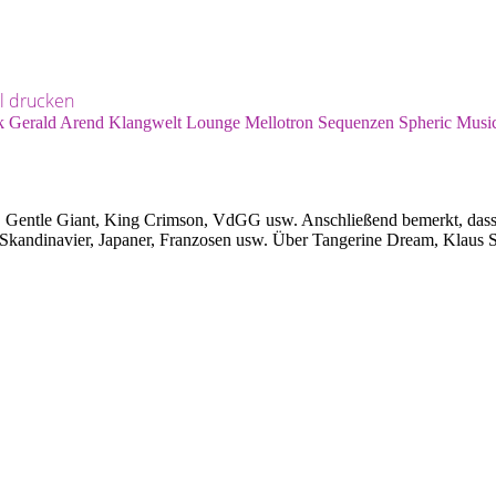
el drucken
k
Gerald Arend
Klangwelt
Lounge
Mellotron
Sequenzen
Spheric Musi
entle Giant, King Crimson, VdGG usw. Anschließend bemerkt, dass es 
, Skandinavier, Japaner, Franzosen usw. Über Tangerine Dream, Klaus Sc