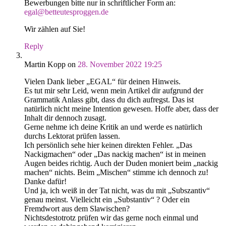
Bewerbungen bitte nur in schriftlicher Form an:
egal@betteutesproggen.de
Wir zählen auf Sie!
Reply
Martin Kopp
on
28. November 2022 19:25
Vielen Dank lieber „EGAL“ für deinen Hinweis.
Es tut mir sehr Leid, wenn mein Artikel dir aufgrund der
Grammatik Anlass gibt, dass du dich aufregst. Das ist
natürlich nicht meine Intention gewesen. Hoffe aber, dass der
Inhalt dir dennoch zusagt.
Gerne nehme ich deine Kritik an und werde es natürlich
durchs Lektorat prüfen lassen.
Ich persönlich sehe hier keinen direkten Fehler. „Das
Nackigmachen“ oder „Das nackig machen“ ist in meinen
Augen beides richtig. Auch der Duden moniert beim „nackig
machen“ nichts. Beim „Mischen“ stimme ich dennoch zu!
Danke dafür!
Und ja, ich weiß in der Tat nicht, was du mit „Subszantiv“
genau meinst. Vielleicht ein „Substantiv“ ? Oder ein
Fremdwort aus dem Slawischen?
Nichtsdestotrotz prüfen wir das gerne noch einmal und