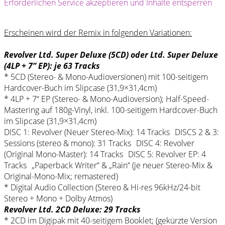
Erforderlichen Service akzeptieren und Inhalte entsperren
Erscheinen wird der Remix in folgenden Variationen:
Revolver Ltd. Super Deluxe (5CD) oder Ltd. Super Deluxe
(4LP + 7” EP): je 63 Tracks
* 5CD (Stereo- & Mono-Audioversionen) mit 100-seitigem
Hardcover-Buch im Slipcase (31,9×31,4cm)
* 4LP + 7“ EP (Stereo- & Mono-Audioversion); Half-Speed-
Mastering auf 180g-Vinyl, inkl. 100-seitigem Hardcover-Buch
im Slipcase (31,9×31,4cm)
DISC 1: Revolver (Neuer Stereo-Mix): 14 Tracks DISCS 2 & 3:
Sessions (stereo & mono): 31 Tracks DISC 4: Revolver
(Original Mono-Master): 14 Tracks DISC 5: Revolver EP: 4
Tracks „Paperback Writer“ & „Rain“ (je neuer Stereo-Mix &
Original-Mono-Mix; remastered)
* Digital Audio Collection (Stereo & Hi-res 96kHz/24-bit
Stereo + Mono + Dolby Atmos)
Revolver Ltd. 2CD Deluxe: 29 Tracks
* 2CD im Digipak mit 40-seitigem Booklet; (gekürzte Version