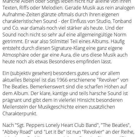
Manche Alben oder Songs leben nicht nur alleine von ihren
Texten, Riffs oder Melodien. Gerade Musik aus rein analogen
Aufnahme-Zeiten glänzte oftmals durch ihren eigenen
charakteristischen Sound - der Einfluss von Studio, Tonband
und Co. war damals noch viel stärker als heute. Und der
Sound noch nicht so sehr auf eine allgemeingültige Norm
getrimmt. Er war also Stilmittel Teil eines Albums. Häufig
entsteht durch diesen Signature-Klang eine ganz eigene
Atmosphäre oder gar eine Aura, die uns diese Musik auch
heute noch als etwas Besonderes empfinden lässt.
Ein (subjektiv gesehen) besonders gutes und vor allem
aktuelles Beispiel ist das 1966 erschienene "Revolver" von
The Beatles. Bemerkenswert sind die scharfen Höhen auf
dem Album. Der klare, kantige und teils harsche Sound ist
prägnant und gibt dem in vielerlei Hinsicht besonderen
Meilenstein der Musikgeschichte einen zusätzlichen
Charakterpunkt.
Nach "Sgt. Peppers Lonely Heart Club Band", "The Beatles",
"Abbey Road" und "Let it Be" ist nun "Revolver" an der Reihe,