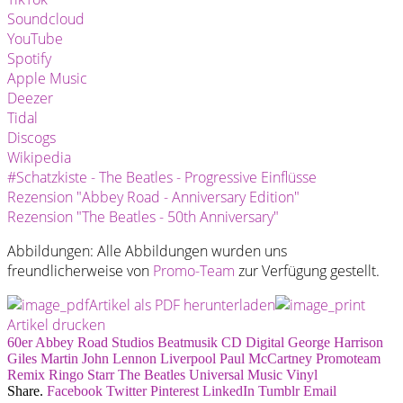
Soundcloud
YouTube
Spotify
Apple Music
Deezer
Tidal
Discogs
Wikipedia
#Schatzkiste - The Beatles - Progressive Einflüsse
Rezension "Abbey Road - Anniversary Edition"
Rezension "The Beatles - 50th Anniversary"
Abbildungen: Alle Abbildungen wurden uns
freundlicherweise von
Promo-Team
zur Verfügung gestellt.
Artikel als PDF herunterladen
Artikel drucken
60er
Abbey Road Studios
Beatmusik
CD
Digital
George Harrison
Giles Martin
John Lennon
Liverpool
Paul McCartney
Promoteam
Remix
Ringo Starr
The Beatles
Universal Music
Vinyl
Share.
Facebook
Twitter
Pinterest
LinkedIn
Tumblr
Email