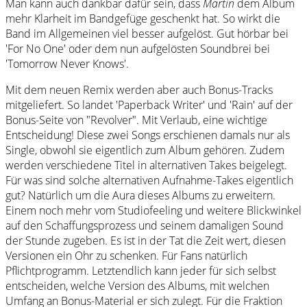
Man kann auch dankbar dafür sein, dass
Martin
dem Album
mehr Klarheit im Bandgefüge geschenkt hat. So wirkt die
Band im Allgemeinen viel besser aufgelöst. Gut hörbar bei
'For No One' oder dem nun aufgelösten Soundbrei bei
'Tomorrow Never Knows'.
Mit dem neuen Remix werden aber auch Bonus-Tracks
mitgeliefert. So landet 'Paperback Writer' und 'Rain' auf der
Bonus-Seite von "Revolver". Mit Verlaub, eine wichtige
Entscheidung! Diese zwei Songs erschienen damals nur als
Single, obwohl sie eigentlich zum Album gehören. Zudem
werden verschiedene Titel in alternativen Takes beigelegt.
Für was sind solche alternativen Aufnahme-Takes eigentlich
gut? Natürlich um die Aura dieses Albums zu erweitern.
Einem noch mehr vom Studiofeeling und weitere Blickwinkel
auf den Schaffungsprozess und seinem damaligen Sound
der Stunde zugeben. Es ist in der Tat die Zeit wert, diesen
Versionen ein Ohr zu schenken. Für Fans natürlich
Pflichtprogramm. Letztendlich kann jeder für sich selbst
entscheiden, welche Version des Albums, mit welchen
Umfang an Bonus-Material er sich zulegt. Für die Fraktion