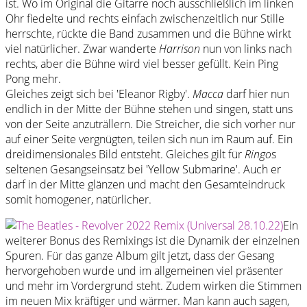
ist. Wo im Original die Gitarre noch ausschließlich im linken
Ohr fiedelte und rechts einfach zwischenzeitlich nur Stille
herrschte, rückte die Band zusammen und die Bühne wirkt
viel natürlicher. Zwar wanderte
Harrison
nun von links nach
rechts, aber die Bühne wird viel besser gefüllt. Kein Ping
Pong mehr.
Gleiches zeigt sich bei 'Eleanor Rigby'.
Macca
darf hier nun
endlich in der Mitte der Bühne stehen und singen, statt uns
von der Seite anzuträllern. Die Streicher, die sich vorher nur
auf einer Seite vergnügten, teilen sich nun im Raum auf. Ein
dreidimensionales Bild entsteht. Gleiches gilt für
Ringo
s
seltenen Gesangseinsatz bei 'Yellow Submarine'. Auch er
darf in der Mitte glänzen und macht den Gesamteindruck
somit homogener, natürlicher.
Ein
weiterer Bonus des Remixings ist die Dynamik der einzelnen
Spuren. Für das ganze Album gilt jetzt, dass der Gesang
hervorgehoben wurde und im allgemeinen viel präsenter
und mehr im Vordergrund steht. Zudem wirken die Stimmen
im neuen Mix kräftiger und wärmer. Man kann auch sagen,