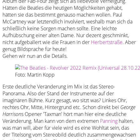
Album der Fab-Four zeigt sich als liebevolle Verneigung.
Hätten die Beatles die heutigen Möglichkeiten gehabt,
hätten sie das bestimmt genauso machen wollen. Paul
McCartney war letztendlich involviert, weshalb man sich da
schließlich keine Sorgen machen sollte. Eine leichte
Aufhübschung einer alten Dame. Nur dezent geschminkt,
nicht aufgeballert wie die Frauen in der
Herbertstraße
. Aber
genug Bildsprache für heute!
Gehen wir nun an die Details.
Foto: Martin Kopp
Erste deutliche Veränderung im Mix ist das Stereo-
Panorama. Also der Stand der Instrumente auf der
imaginären Bühne. Kurz gesagt, wo sitzt was? Linkes Ohr,
rechtes Ohr, Mitte, Hintergrund etc. Schon direkt bei
George
Harrison
s Opener 'Taxman' hört man hier eine deutliche
Veränderung. Man kann von dem extremen
Panning
halten,
was man will, aber für viele wird es eine Wohltat sein, das
der Titelsong vom Stereobild deutlich zusammengewachsen