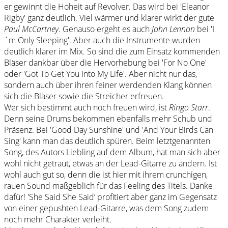
er gewinnt die Hoheit auf Revolver. Das wird bei 'Eleanor
Rigby' ganz deutlich. Viel wärmer und klarer wirkt der gute
Paul McCartney
. Genauso ergeht es auch
John Lennon
bei 'I
´m Only Sleeping'. Aber auch die Instrumente wurden
deutlich klarer im Mix. So sind die zum Einsatz kommenden
Bläser dankbar über die Hervorhebung bei 'For No One'
oder 'Got To Get You Into My Life'. Aber nicht nur das,
sondern auch über ihren feiner werdenden Klang können
sich die Bläser sowie die Streicher erfreuen.
Wer sich bestimmt auch noch freuen wird, ist
Ringo Starr
.
Denn seine Drums bekommen ebenfalls mehr Schub und
Präsenz. Bei 'Good Day Sunshine' und 'And Your Birds Can
Sing' kann man das deutlich spüren. Beim letztgenannten
Song, des Autors Liebling auf dem Album, hat man sich aber
wohl nicht getraut, etwas an der Lead-Gitarre zu ändern. Ist
wohl auch gut so, denn die ist hier mit ihrem crunchigen,
rauen Sound maßgeblich für das Feeling des Titels. Danke
dafür! 'She Said She Said’ profitiert aber ganz im Gegensatz
von einer gepushten Lead-Gitarre, was dem Song zudem
noch mehr Charakter verleiht.