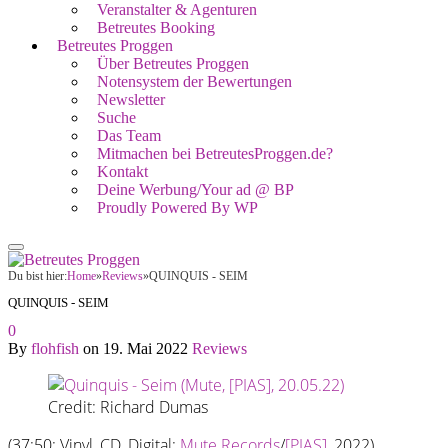
Veranstalter & Agenturen
Betreutes Booking
Betreutes Proggen
Über Betreutes Proggen
Notensystem der Bewertungen
Newsletter
Suche
Das Team
Mitmachen bei BetreutesProggen.de?
Kontakt
Deine Werbung/Your ad @ BP
Proudly Powered By WP
Du bist hier:
Home
»
Reviews
»
QUINQUIS - SEIM
QUINQUIS - SEIM
0
By
flohfish
on
19. Mai 2022
Reviews
Credit: Richard Dumas
(37:50; Vinyl, CD, Digital;
Mute Records
/
[PIAS]
, 2022)