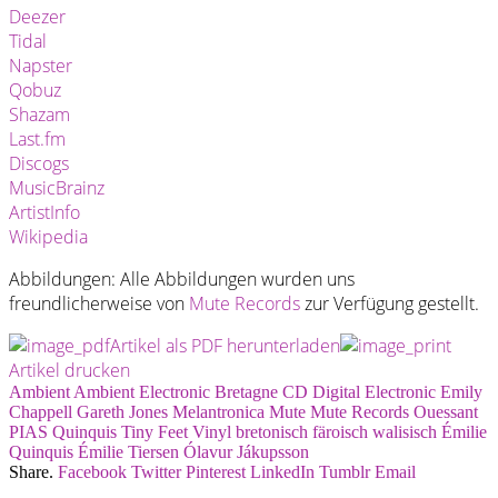
Deezer
Tidal
Napster
Qobuz
Shazam
Last.fm
Discogs
MusicBrainz
ArtistInfo
Wikipedia
Abbildungen: Alle Abbildungen wurden uns
freundlicherweise von
Mute Records
zur Verfügung gestellt.
Artikel als PDF herunterladen
Artikel drucken
Ambient
Ambient Electronic
Bretagne
CD
Digital
Electronic
Emily
Chappell
Gareth Jones
Melantronica
Mute
Mute Records
Ouessant
PIAS
Quinquis
Tiny Feet
Vinyl
bretonisch
färoisch
walisisch
Émilie
Quinquis
Émilie Tiersen
Ólavur Jákupsson
Share.
Facebook
Twitter
Pinterest
LinkedIn
Tumblr
Email