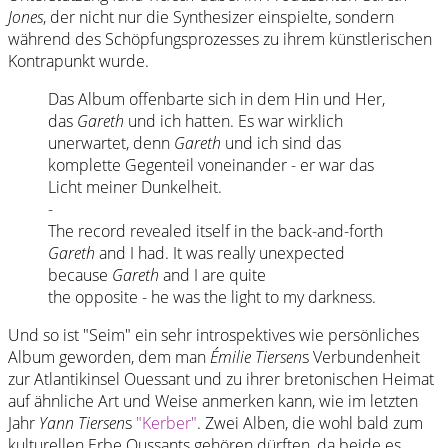
Jones
, der nicht nur die Synthesizer einspielte, sondern
während des Schöpfungsprozesses zu ihrem künstlerischen
Kontrapunkt wurde.
Das Album offenbarte sich in dem Hin und Her,
das
Gareth
und ich hatten. Es war wirklich
unerwartet, denn
Gareth
und ich sind das
komplette Gegenteil voneinander - er war das
Licht meiner Dunkelheit.
-
The record revealed itself in the back-and-forth
Gareth
and I had. It was really unexpected
because
Gareth
and I are quite
the opposite - he was the light to my darkness.
Und so ist "Seim" ein sehr introspektives wie persönliches
Album geworden, dem man
Émilie Tiersen
s Verbundenheit
zur Atlantikinsel Ouessant und zu ihrer bretonischen Heimat
auf ähnliche Art und Weise anmerken kann, wie im letzten
Jahr
Yann Tiersen
s
"Kerber"
. Zwei Alben, die wohl bald zum
kulturellen Erbe Oussants gehören dürften, da beide es