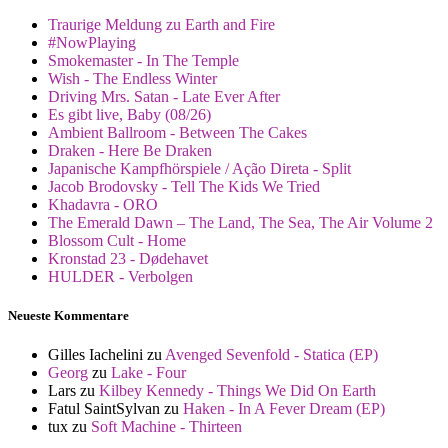
Traurige Meldung zu Earth and Fire
#NowPlaying
Smokemaster - In The Temple
Wish - The Endless Winter
Driving Mrs. Satan - Late Ever After
Es gibt live, Baby (08/26)
Ambient Ballroom - Between The Cakes
Draken - Here Be Draken
Japanische Kampfhörspiele / Ação Direta - Split
Jacob Brodovsky - Tell The Kids We Tried
Khadavra - ORO
The Emerald Dawn – The Land, The Sea, The Air Volume 2
Blossom Cult - Home
Kronstad 23 - Dødehavet
HULDER - Verbolgen
Neueste Kommentare
Gilles Iachelini
zu
Avenged Sevenfold - Statica (EP)
Georg
zu
Lake - Four
Lars
zu
Kilbey Kennedy - Things We Did On Earth
Fatul SaintSylvan
zu
Haken - In A Fever Dream (EP)
tux
zu
Soft Machine - Thirteen