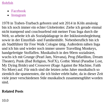
flohfish
Facebook
Instagram
1978 in Traben-Trarbach geboren und seit 2014 in Köln ansässig
bin ich noch immer ein echter Globetrotter. Ziehe ich gerade einmal
nicht trampend und couchsurfend mit meiner Frau Inga durch die
Welt, so arbeite ich als Sozialpädagoge in der Inklusionsbegleitung
sowie in der Einzelfall- und Familienhilfe. Nebenberuflich bin ich
als Stadtführer für Free Walk Cologne tätig. Außerdem nähen Inga
und ich hin und wieder noch immer unsere Travelling Monkeys,
handgefertigte Stoffaffen. Musikalisch in den 90ern sozialisiert,
wuchs ich mit Grunge (Pearl Jam, Nirvana), Prog (Marillion, Dream
Theater), Punk (Bad Religion, NoFX), Gothic Metal (Paradise Lost,
My Dying Bride) und Crossover (Rage Against the Machine, Faith
No More) auf. Für mich sind die letzten zehn Jahre musikalisch so
ziemlich die spannensten, die ich bisher erlebt habe, da in dieser Zeit
viele jener verschiedenen Stile musikalisch zusammengführt worden
sind.
Related
Posts
10.0