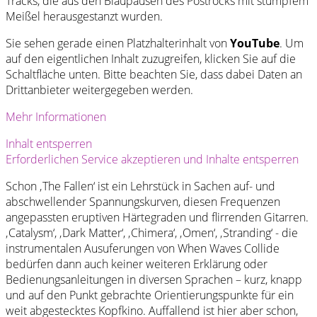
Tracks, die aus den Blaupausen des Postrocks mit stumpfem
Meißel herausgestanzt wurden.
Sie sehen gerade einen Platzhalterinhalt von
YouTube
. Um
auf den eigentlichen Inhalt zuzugreifen, klicken Sie auf die
Schaltfläche unten. Bitte beachten Sie, dass dabei Daten an
Drittanbieter weitergegeben werden.
Mehr Informationen
Inhalt entsperren
Erforderlichen Service akzeptieren und Inhalte entsperren
Schon ‚The Fallen‘ ist ein Lehrstück in Sachen auf- und
abschwellender Spannungskurven, diesen Frequenzen
angepassten eruptiven Härtegraden und flirrenden Gitarren.
‚Catalysm‘, ‚Dark Matter‘, ‚Chimera‘, ‚Omen‘, ‚Stranding‘ - die
instrumentalen Ausuferungen von When Waves Collide
bedürfen dann auch keiner weiteren Erklärung oder
Bedienungsanleitungen in diversen Sprachen – kurz, knapp
und auf den Punkt gebrachte Orientierungspunkte für ein
weit abgestecktes Kopfkino. Auffallend ist hier aber schon,