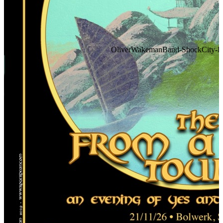
OliverWakemanBand-ShockCity-FA