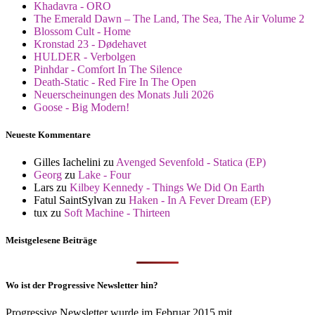
Khadavra - ORO
The Emerald Dawn – The Land, The Sea, The Air Volume 2
Blossom Cult - Home
Kronstad 23 - Dødehavet
HULDER - Verbolgen
Pinhdar - Comfort In The Silence
Death-Static - Red Fire In The Open
Neuerscheinungen des Monats Juli 2026
Goose - Big Modern!
Neueste Kommentare
Gilles Iachelini
zu
Avenged Sevenfold - Statica (EP)
Georg
zu
Lake - Four
Lars
zu
Kilbey Kennedy - Things We Did On Earth
Fatul SaintSylvan
zu
Haken - In A Fever Dream (EP)
tux
zu
Soft Machine - Thirteen
Meistgelesene Beiträge
Wo ist der Progressive Newsletter hin?
Progressive Newsletter wurde im Februar 2015 mit