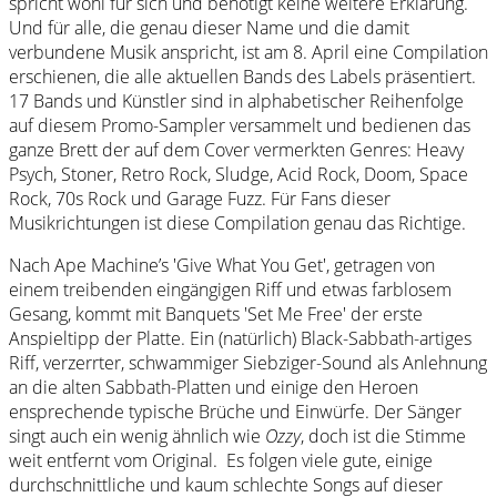
spricht wohl für sich und benötigt keine weitere Erklärung.
Und für alle, die genau dieser Name und die damit
verbundene Musik anspricht, ist am 8. April eine Compilation
erschienen, die alle aktuellen Bands des Labels präsentiert.
17 Bands und Künstler sind in alphabetischer Reihenfolge
auf diesem Promo-Sampler versammelt und bedienen das
ganze Brett der auf dem Cover vermerkten Genres: Heavy
Psych, Stoner, Retro Rock, Sludge, Acid Rock, Doom, Space
Rock, 70s Rock und Garage Fuzz. Für Fans dieser
Musikrichtungen ist diese Compilation genau das Richtige.
Nach Ape Machine’s 'Give What You Get', getragen von
einem treibenden eingängigen Riff und etwas farblosem
Gesang, kommt mit Banquets 'Set Me Free' der erste
Anspieltipp der Platte. Ein (natürlich) Black-Sabbath-artiges
Riff, verzerrter, schwammiger Siebziger-Sound als Anlehnung
an die alten Sabbath-Platten und einige den Heroen
ensprechende typische Brüche und Einwürfe. Der Sänger
singt auch ein wenig ähnlich wie
Ozzy
, doch ist die Stimme
weit entfernt vom Original. Es folgen viele gute, einige
durchschnittliche und kaum schlechte Songs auf dieser