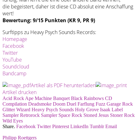
die begeistert, daher ist diese CD absolut eine Anschaffung
wert!
Bewertung: 9/15 Punkten (KR 9, PR 9)
Surftipps zu Heavy Psych Sounds Records:
Homepage
Facebook
Twitter
YouTube
Soundcloud
Bandcamp
Artikel als PDF herunterladen
Artikel drucken
Acid Rock
Ape Machine
Banquet
Black Rainbows
CD
Compilation
Deadsmoke
Doom
Duel
Farflung
Fuzz
Garage Rock
Glitter Wizard
Heavy Psych Sounds
Holy Grove
Isaak
Label
Sampler
Retrorock
Sampler
Space Rock
Stoned Jesus
Stoner Rock
Wild Eyes
Share.
Facebook
Twitter
Pinterest
LinkedIn
Tumblr
Email
Philipp Roettgers