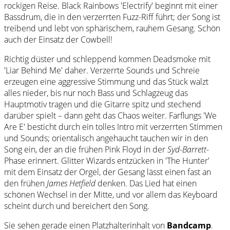
rockigen Reise. Black Rainbows 'Electrify' beginnt mit einer
Bassdrum, die in den verzerrten Fuzz-Riff führt; der Song ist
treibend und lebt von sphärischem, rauhem Gesang. Schön
auch der Einsatz der Cowbell!
Richtig düster und schleppend kommen Deadsmoke mit
'Liar Behind Me' daher. Verzerrte Sounds und Schreie
erzeugen eine aggressive Stimmung und das Stück walzt
alles nieder, bis nur noch Bass und Schlagzeug das
Hauptmotiv tragen und die Gitarre spitz und stechend
darüber spielt – dann geht das Chaos weiter. Farflungs 'We
Are E' besticht durch ein tolles Intro mit verzerrten Stimmen
und Sounds; orientalisch angehaucht tauchen wir in den
Song ein, der an die frühen Pink Floyd in der
Syd-Barrett-
Phase erinnert. Glitter Wizards entzücken in 'The Hunter'
mit dem Einsatz der Orgel, der Gesang lässt einen fast an
den frühen
James Hetfield
denken. Das Lied hat einen
schönen Wechsel in der Mitte, und vor allem das Keyboard
scheint durch und bereichert den Song.
Sie sehen gerade einen Platzhalterinhalt von
Bandcamp
.