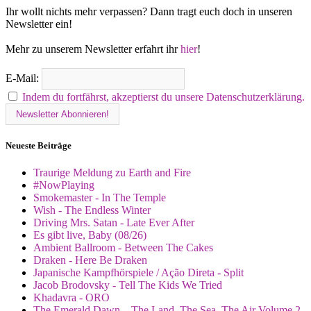
Ihr wollt nichts mehr verpassen? Dann tragt euch doch in unseren
Newsletter ein!
Mehr zu unserem Newsletter erfahrt ihr
hier
!
E-Mail:
Indem du fortfährst, akzeptierst du unsere Datenschutzerklärung.
Neueste Beiträge
Traurige Meldung zu Earth and Fire
#NowPlaying
Smokemaster - In The Temple
Wish - The Endless Winter
Driving Mrs. Satan - Late Ever After
Es gibt live, Baby (08/26)
Ambient Ballroom - Between The Cakes
Draken - Here Be Draken
Japanische Kampfhörspiele / Ação Direta - Split
Jacob Brodovsky - Tell The Kids We Tried
Khadavra - ORO
The Emerald Dawn – The Land, The Sea, The Air Volume 2