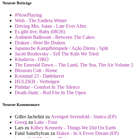
Neueste Beiträge
#NowPlaying
Wish - The Endless Winter
Driving Mrs. Satan - Late Ever After
Es gibt live, Baby (08/26)
Ambient Ballroom - Between The Cakes
Draken - Here Be Draken
Japanische Kampfhörspiele / Ação Direta - Split
Jacob Brodovsky - Tell The Kids We Tried
Khadavra - ORO
The Emerald Dawn – The Land, The Sea, The Air Volume 2
Blossom Cult - Home
Kronstad 23 - Dødehavet
HULDER - Verbolgen
Pinhdar - Comfort In The Silence
Death-Static - Red Fire In The Open
Neueste Kommentare
Gilles Iachelini
zu
Avenged Sevenfold - Statica (EP)
Georg
zu
Lake - Four
Lars
zu
Kilbey Kennedy - Things We Did On Earth
Fatul SaintSylvan
zu
Haken - In A Fever Dream (EP)