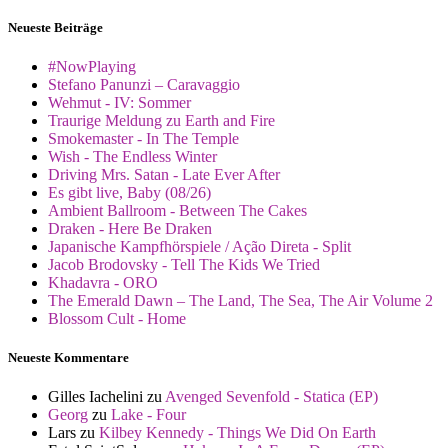
Neueste Beiträge
#NowPlaying
Stefano Panunzi – Caravaggio
Wehmut - IV: Sommer
Traurige Meldung zu Earth and Fire
Smokemaster - In The Temple
Wish - The Endless Winter
Driving Mrs. Satan - Late Ever After
Es gibt live, Baby (08/26)
Ambient Ballroom - Between The Cakes
Draken - Here Be Draken
Japanische Kampfhörspiele / Ação Direta - Split
Jacob Brodovsky - Tell The Kids We Tried
Khadavra - ORO
The Emerald Dawn – The Land, The Sea, The Air Volume 2
Blossom Cult - Home
Neueste Kommentare
Gilles Iachelini
zu
Avenged Sevenfold - Statica (EP)
Georg
zu
Lake - Four
Lars
zu
Kilbey Kennedy - Things We Did On Earth