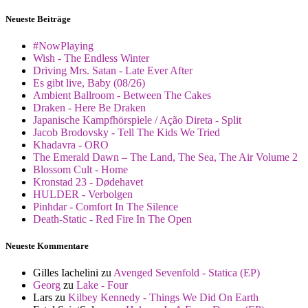
Neueste Beiträge
#NowPlaying
Wish - The Endless Winter
Driving Mrs. Satan - Late Ever After
Es gibt live, Baby (08/26)
Ambient Ballroom - Between The Cakes
Draken - Here Be Draken
Japanische Kampfhörspiele / Ação Direta - Split
Jacob Brodovsky - Tell The Kids We Tried
Khadavra - ORO
The Emerald Dawn – The Land, The Sea, The Air Volume 2
Blossom Cult - Home
Kronstad 23 - Dødehavet
HULDER - Verbolgen
Pinhdar - Comfort In The Silence
Death-Static - Red Fire In The Open
Neueste Kommentare
Gilles Iachelini
zu
Avenged Sevenfold - Statica (EP)
Georg
zu
Lake - Four
Lars
zu
Kilbey Kennedy - Things We Did On Earth