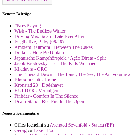
Neueste Beiträge
#NowPlaying
Wish - The Endless Winter
Driving Mrs. Satan - Late Ever After
Es gibt live, Baby (08/26)
Ambient Ballroom - Between The Cakes
Draken - Here Be Draken
Japanische Kampfhörspiele / Ação Direta - Split
Jacob Brodovsky - Tell The Kids We Tried
Khadavra - ORO
The Emerald Dawn – The Land, The Sea, The Air Volume 2
Blossom Cult - Home
Kronstad 23 - Dødehavet
HULDER - Verbolgen
Pinhdar - Comfort In The Silence
Death-Static - Red Fire In The Open
Neueste Kommentare
Gilles Iachelini
zu
Avenged Sevenfold - Statica (EP)
Georg
zu
Lake - Four