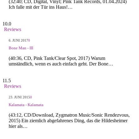
(32:40; CD, Digital, Vinyl; Pink Tank Records, 01.04.2024)
Ich falle mit der Tür ins Haus!…
10.0
Reviews
6. JUNI 2017
0
Bone Man - III
(40:36, CD, Pink Tank/Clear Spot, 2017) Warum
umständlich, wenn es auch einfach geht. Der Bone…
11.5
Reviews
23. JUNI 2015
0
Kalamata - Kalamata
(43:12, CD/Download, Zygmatron Music/Sonic Rendezvous,
2015) Ein ziemlich abgefahrenes Ding, das die Hildesheimer
hier als…