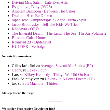
Driving Mrs. Satan - Late Ever After
Es gibt live, Baby (08/26)
Ambient Ballroom - Between The Cakes
Draken - Here Be Draken
Japanische Kampfhörspiele / Ação Direta - Split
Jacob Brodovsky - Tell The Kids We Tried
Khadavra - ORO
The Emerald Dawn – The Land, The Sea, The Air Volume 2
Blossom Cult - Home
Kronstad 23 - Dødehavet
HULDER - Verbolgen
Neueste Kommentare
Gilles Iachelini
zu
Avenged Sevenfold - Statica (EP)
Georg
zu
Lake - Four
Lars
zu
Kilbey Kennedy - Things We Did On Earth
Fatul SaintSylvan
zu
Haken - In A Fever Dream (EP)
tux
zu
Soft Machine - Thirteen
Meistgelesene Beiträge
Wo ist der Progressive Newsletter hin?