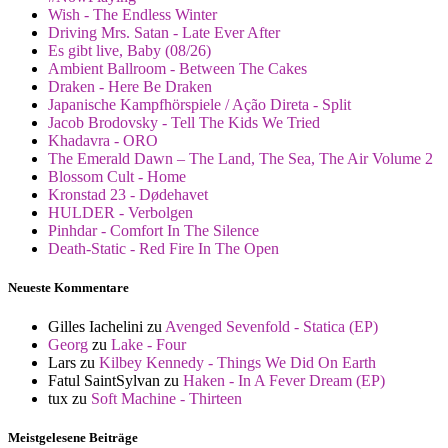
Wish - The Endless Winter
Driving Mrs. Satan - Late Ever After
Es gibt live, Baby (08/26)
Ambient Ballroom - Between The Cakes
Draken - Here Be Draken
Japanische Kampfhörspiele / Ação Direta - Split
Jacob Brodovsky - Tell The Kids We Tried
Khadavra - ORO
The Emerald Dawn – The Land, The Sea, The Air Volume 2
Blossom Cult - Home
Kronstad 23 - Dødehavet
HULDER - Verbolgen
Pinhdar - Comfort In The Silence
Death-Static - Red Fire In The Open
Neueste Kommentare
Gilles Iachelini
zu
Avenged Sevenfold - Statica (EP)
Georg
zu
Lake - Four
Lars
zu
Kilbey Kennedy - Things We Did On Earth
Fatul SaintSylvan
zu
Haken - In A Fever Dream (EP)
tux
zu
Soft Machine - Thirteen
Meistgelesene Beiträge