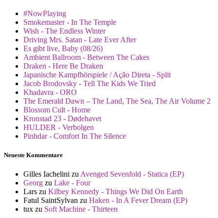
#NowPlaying
Smokemaster - In The Temple
Wish - The Endless Winter
Driving Mrs. Satan - Late Ever After
Es gibt live, Baby (08/26)
Ambient Ballroom - Between The Cakes
Draken - Here Be Draken
Japanische Kampfhörspiele / Ação Direta - Split
Jacob Brodovsky - Tell The Kids We Tried
Khadavra - ORO
The Emerald Dawn – The Land, The Sea, The Air Volume 2
Blossom Cult - Home
Kronstad 23 - Dødehavet
HULDER - Verbolgen
Pinhdar - Comfort In The Silence
Neueste Kommentare
Gilles Iachelini
zu
Avenged Sevenfold - Statica (EP)
Georg
zu
Lake - Four
Lars
zu
Kilbey Kennedy - Things We Did On Earth
Fatul SaintSylvan
zu
Haken - In A Fever Dream (EP)
tux
zu
Soft Machine - Thirteen