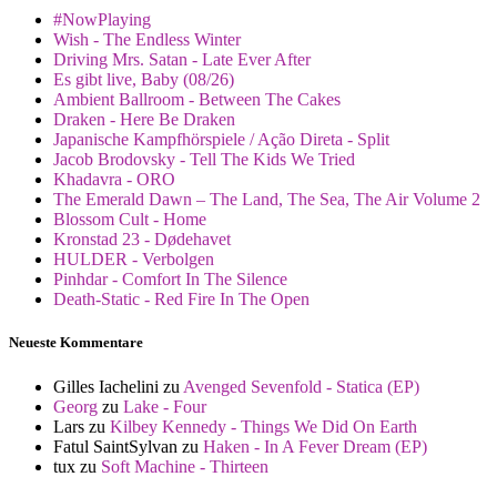
#NowPlaying
Wish - The Endless Winter
Driving Mrs. Satan - Late Ever After
Es gibt live, Baby (08/26)
Ambient Ballroom - Between The Cakes
Draken - Here Be Draken
Japanische Kampfhörspiele / Ação Direta - Split
Jacob Brodovsky - Tell The Kids We Tried
Khadavra - ORO
The Emerald Dawn – The Land, The Sea, The Air Volume 2
Blossom Cult - Home
Kronstad 23 - Dødehavet
HULDER - Verbolgen
Pinhdar - Comfort In The Silence
Death-Static - Red Fire In The Open
Neueste Kommentare
Gilles Iachelini
zu
Avenged Sevenfold - Statica (EP)
Georg
zu
Lake - Four
Lars
zu
Kilbey Kennedy - Things We Did On Earth
Fatul SaintSylvan
zu
Haken - In A Fever Dream (EP)
tux
zu
Soft Machine - Thirteen