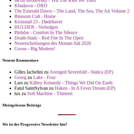
Jacob Brodovsky - Tell The Kids We Tried
Khadavra - ORO
The Emerald Dawn – The Land, The Sea, The Air Volume 2
Blossom Cult - Home
Kronstad 23 - Dødehavet
HULDER - Verbolgen
Pinhdar - Comfort In The Silence
Death-Static - Red Fire In The Open
Neuerscheinungen des Monats Juli 2026
Goose - Big Modern!
Neueste Kommentare
Gilles Iachelini
zu
Avenged Sevenfold - Statica (EP)
Georg
zu
Lake - Four
Lars
zu
Kilbey Kennedy - Things We Did On Earth
Fatul SaintSylvan
zu
Haken - In A Fever Dream (EP)
tux
zu
Soft Machine - Thirteen
Meistgelesene Beiträge
Wo ist der Progressive Newsletter hin?