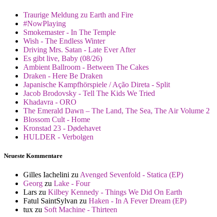
Traurige Meldung zu Earth and Fire
#NowPlaying
Smokemaster - In The Temple
Wish - The Endless Winter
Driving Mrs. Satan - Late Ever After
Es gibt live, Baby (08/26)
Ambient Ballroom - Between The Cakes
Draken - Here Be Draken
Japanische Kampfhörspiele / Ação Direta - Split
Jacob Brodovsky - Tell The Kids We Tried
Khadavra - ORO
The Emerald Dawn – The Land, The Sea, The Air Volume 2
Blossom Cult - Home
Kronstad 23 - Dødehavet
HULDER - Verbolgen
Neueste Kommentare
Gilles Iachelini
zu
Avenged Sevenfold - Statica (EP)
Georg
zu
Lake - Four
Lars
zu
Kilbey Kennedy - Things We Did On Earth
Fatul SaintSylvan
zu
Haken - In A Fever Dream (EP)
tux
zu
Soft Machine - Thirteen