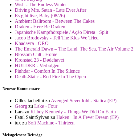
Wish - The Endless Winter
Driving Mrs. Satan - Late Ever After
Es gibt live, Baby (08/26)
Ambient Ballroom - Between The Cakes
Draken - Here Be Draken
Japanische Kampfhörspiele / Ação Direta - Split
Jacob Brodovsky - Tell The Kids We Tried
Khadavra - ORO
The Emerald Dawn – The Land, The Sea, The Air Volume 2
Blossom Cult - Home
Kronstad 23 - Dødehavet
HULDER - Verbolgen
Pinhdar - Comfort In The Silence
Death-Static - Red Fire In The Open
Neueste Kommentare
Gilles Iachelini
zu
Avenged Sevenfold - Statica (EP)
Georg
zu
Lake - Four
Lars
zu
Kilbey Kennedy - Things We Did On Earth
Fatul SaintSylvan
zu
Haken - In A Fever Dream (EP)
tux
zu
Soft Machine - Thirteen
Meistgelesene Beiträge