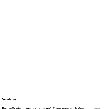
Newsletter
Ihr wollt nichts mehr verpassen? Dann tragt euch doch in unseren