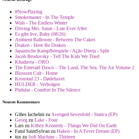
#NowPlaying
Smokemaster - In The Temple
Wish - The Endless Winter
Driving Mrs. Satan - Late Ever After
Es gibt live, Baby (08/26)
Ambient Ballroom - Between The Cakes
Draken - Here Be Draken
Japanische Kampfhörspiele / Ação Direta - Split
Jacob Brodovsky - Tell The Kids We Tried
Khadavra - ORO
The Emerald Dawn – The Land, The Sea, The Air Volume 2
Blossom Cult - Home
Kronstad 23 - Dødehavet
HULDER - Verbolgen
Pinhdar - Comfort In The Silence
Neueste Kommentare
Gilles Iachelini
zu
Avenged Sevenfold - Statica (EP)
Georg
zu
Lake - Four
Lars
zu
Kilbey Kennedy - Things We Did On Earth
Fatul SaintSylvan
zu
Haken - In A Fever Dream (EP)
tux
zu
Soft Machine - Thirteen