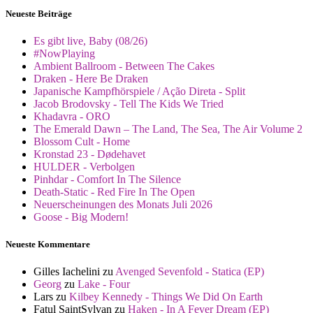
Neueste Beiträge
Es gibt live, Baby (08/26)
#NowPlaying
Ambient Ballroom - Between The Cakes
Draken - Here Be Draken
Japanische Kampfhörspiele / Ação Direta - Split
Jacob Brodovsky - Tell The Kids We Tried
Khadavra - ORO
The Emerald Dawn – The Land, The Sea, The Air Volume 2
Blossom Cult - Home
Kronstad 23 - Dødehavet
HULDER - Verbolgen
Pinhdar - Comfort In The Silence
Death-Static - Red Fire In The Open
Neuerscheinungen des Monats Juli 2026
Goose - Big Modern!
Neueste Kommentare
Gilles Iachelini
zu
Avenged Sevenfold - Statica (EP)
Georg
zu
Lake - Four
Lars
zu
Kilbey Kennedy - Things We Did On Earth
Fatul SaintSylvan
zu
Haken - In A Fever Dream (EP)