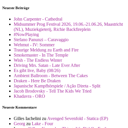
Neueste Beiträge
John Carpenter - Cathedral
Midsummer Prog Festival 2026, 19.06.-21.06.26, Maastricht
(NL), Muziekgieterij, Richie Backfireplein
#NowPlaying
Stefano Panunzi – Caravaggio
Wehmut - IV: Sommer
Traurige Meldung zu Earth and Fire
Smokemaster - In The Temple
Wish - The Endless Winter
Driving Mrs. Satan - Late Ever After
Es gibt live, Baby (08/26)
Ambient Ballroom - Between The Cakes
Draken - Here Be Draken
Japanische Kampfhörspiele / Ação Direta - Split
Jacob Brodovsky - Tell The Kids We Tried
Khadavra - ORO
Neueste Kommentare
Gilles Iachelini
zu
Avenged Sevenfold - Statica (EP)
Georg
zu
Lake - Four