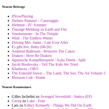
Neueste Beiträge
#NowPlaying
Stefano Panunzi – Caravaggio
Wehmut - IV: Sommer
Traurige Meldung zu Earth and Fire
Smokemaster - In The Temple
Wish - The Endless Winter
Driving Mrs. Satan - Late Ever After
Es gibt live, Baby (08/26)
Ambient Ballroom - Between The Cakes
Draken - Here Be Draken
Japanische Kampfhörspiele / Ação Direta - Split
Jacob Brodovsky - Tell The Kids We Tried
Khadavra - ORO
The Emerald Dawn – The Land, The Sea, The Air Volume 2
Blossom Cult - Home
Neueste Kommentare
Gilles Iachelini
zu
Avenged Sevenfold - Statica (EP)
Georg
zu
Lake - Four
Lars
zu
Kilbey Kennedy - Things We Did On Earth