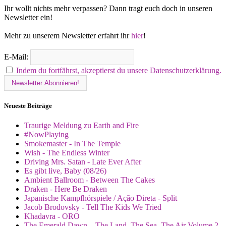
Ihr wollt nichts mehr verpassen? Dann tragt euch doch in unseren
Newsletter ein!
Mehr zu unserem Newsletter erfahrt ihr
hier
!
E-Mail:
Indem du fortfährst, akzeptierst du unsere Datenschutzerklärung.
Neueste Beiträge
Traurige Meldung zu Earth and Fire
#NowPlaying
Smokemaster - In The Temple
Wish - The Endless Winter
Driving Mrs. Satan - Late Ever After
Es gibt live, Baby (08/26)
Ambient Ballroom - Between The Cakes
Draken - Here Be Draken
Japanische Kampfhörspiele / Ação Direta - Split
Jacob Brodovsky - Tell The Kids We Tried
Khadavra - ORO
The Emerald Dawn – The Land, The Sea, The Air Volume 2