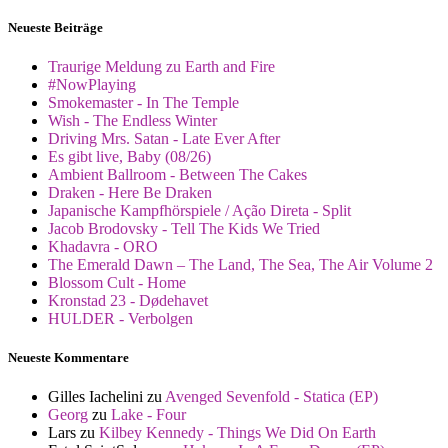
Neueste Beiträge
Traurige Meldung zu Earth and Fire
#NowPlaying
Smokemaster - In The Temple
Wish - The Endless Winter
Driving Mrs. Satan - Late Ever After
Es gibt live, Baby (08/26)
Ambient Ballroom - Between The Cakes
Draken - Here Be Draken
Japanische Kampfhörspiele / Ação Direta - Split
Jacob Brodovsky - Tell The Kids We Tried
Khadavra - ORO
The Emerald Dawn – The Land, The Sea, The Air Volume 2
Blossom Cult - Home
Kronstad 23 - Dødehavet
HULDER - Verbolgen
Neueste Kommentare
Gilles Iachelini
zu
Avenged Sevenfold - Statica (EP)
Georg
zu
Lake - Four
Lars
zu
Kilbey Kennedy - Things We Did On Earth