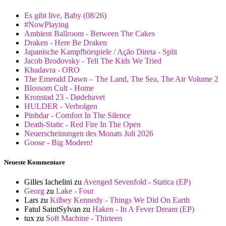
Es gibt live, Baby (08/26)
#NowPlaying
Ambient Ballroom - Between The Cakes
Draken - Here Be Draken
Japanische Kampfhörspiele / Ação Direta - Split
Jacob Brodovsky - Tell The Kids We Tried
Khadavra - ORO
The Emerald Dawn – The Land, The Sea, The Air Volume 2
Blossom Cult - Home
Kronstad 23 - Dødehavet
HULDER - Verbolgen
Pinhdar - Comfort In The Silence
Death-Static - Red Fire In The Open
Neuerscheinungen des Monats Juli 2026
Goose - Big Modern!
Neueste Kommentare
Gilles Iachelini
zu
Avenged Sevenfold - Statica (EP)
Georg
zu
Lake - Four
Lars
zu
Kilbey Kennedy - Things We Did On Earth
Fatul SaintSylvan
zu
Haken - In A Fever Dream (EP)
tux
zu
Soft Machine - Thirteen