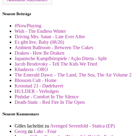
Neueste Beiträge
#NowPlaying
Wish - The Endless Winter
Driving Mrs. Satan - Late Ever After
Es gibt live, Baby (08/26)
Ambient Ballroom - Between The Cakes
Draken - Here Be Draken
Japanische Kampfhörspiele / Ação Direta - Split
Jacob Brodovsky - Tell The Kids We Tried
Khadavra - ORO
The Emerald Dawn – The Land, The Sea, The Air Volume 2
Blossom Cult - Home
Kronstad 23 - Dødehavet
HULDER - Verbolgen
Pinhdar - Comfort In The Silence
Death-Static - Red Fire In The Open
Neueste Kommentare
Gilles Iachelini
zu
Avenged Sevenfold - Statica (EP)
Georg
zu
Lake - Four