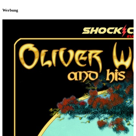
Werbung
OliverWakemanBand-ShockCity-FA