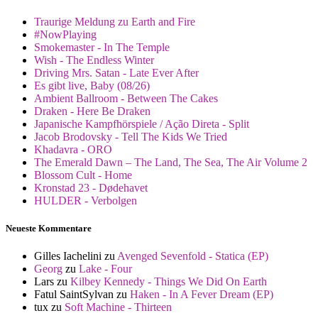
Traurige Meldung zu Earth and Fire
#NowPlaying
Smokemaster - In The Temple
Wish - The Endless Winter
Driving Mrs. Satan - Late Ever After
Es gibt live, Baby (08/26)
Ambient Ballroom - Between The Cakes
Draken - Here Be Draken
Japanische Kampfhörspiele / Ação Direta - Split
Jacob Brodovsky - Tell The Kids We Tried
Khadavra - ORO
The Emerald Dawn – The Land, The Sea, The Air Volume 2
Blossom Cult - Home
Kronstad 23 - Dødehavet
HULDER - Verbolgen
Neueste Kommentare
Gilles Iachelini
zu
Avenged Sevenfold - Statica (EP)
Georg
zu
Lake - Four
Lars
zu
Kilbey Kennedy - Things We Did On Earth
Fatul SaintSylvan
zu
Haken - In A Fever Dream (EP)
tux
zu
Soft Machine - Thirteen