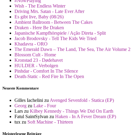
#NowPlaying
Wish - The Endless Winter
Driving Mrs. Satan - Late Ever After
Es gibt live, Baby (08/26)
Ambient Ballroom - Between The Cakes
Draken - Here Be Draken
Japanische Kampfhörspiele / Ação Direta - Split
Jacob Brodovsky - Tell The Kids We Tried
Khadavra - ORO
The Emerald Dawn – The Land, The Sea, The Air Volume 2
Blossom Cult - Home
Kronstad 23 - Dødehavet
HULDER - Verbolgen
Pinhdar - Comfort In The Silence
Death-Static - Red Fire In The Open
Neueste Kommentare
Gilles Iachelini
zu
Avenged Sevenfold - Statica (EP)
Georg
zu
Lake - Four
Lars
zu
Kilbey Kennedy - Things We Did On Earth
Fatul SaintSylvan
zu
Haken - In A Fever Dream (EP)
tux
zu
Soft Machine - Thirteen
Meistgelesene Beiträge