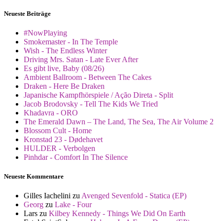
Neueste Beiträge
#NowPlaying
Smokemaster - In The Temple
Wish - The Endless Winter
Driving Mrs. Satan - Late Ever After
Es gibt live, Baby (08/26)
Ambient Ballroom - Between The Cakes
Draken - Here Be Draken
Japanische Kampfhörspiele / Ação Direta - Split
Jacob Brodovsky - Tell The Kids We Tried
Khadavra - ORO
The Emerald Dawn – The Land, The Sea, The Air Volume 2
Blossom Cult - Home
Kronstad 23 - Dødehavet
HULDER - Verbolgen
Pinhdar - Comfort In The Silence
Neueste Kommentare
Gilles Iachelini
zu
Avenged Sevenfold - Statica (EP)
Georg
zu
Lake - Four
Lars
zu
Kilbey Kennedy - Things We Did On Earth