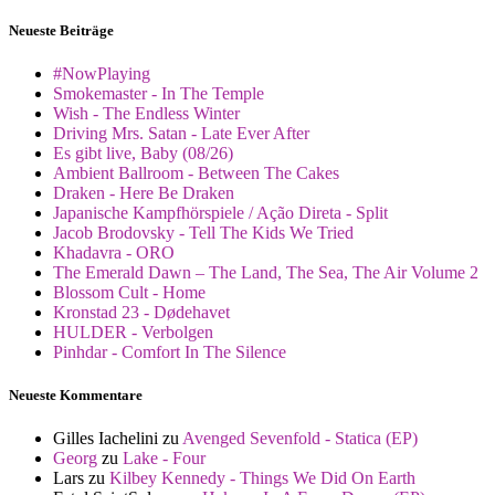
Neueste Beiträge
#NowPlaying
Smokemaster - In The Temple
Wish - The Endless Winter
Driving Mrs. Satan - Late Ever After
Es gibt live, Baby (08/26)
Ambient Ballroom - Between The Cakes
Draken - Here Be Draken
Japanische Kampfhörspiele / Ação Direta - Split
Jacob Brodovsky - Tell The Kids We Tried
Khadavra - ORO
The Emerald Dawn – The Land, The Sea, The Air Volume 2
Blossom Cult - Home
Kronstad 23 - Dødehavet
HULDER - Verbolgen
Pinhdar - Comfort In The Silence
Neueste Kommentare
Gilles Iachelini
zu
Avenged Sevenfold - Statica (EP)
Georg
zu
Lake - Four
Lars
zu
Kilbey Kennedy - Things We Did On Earth