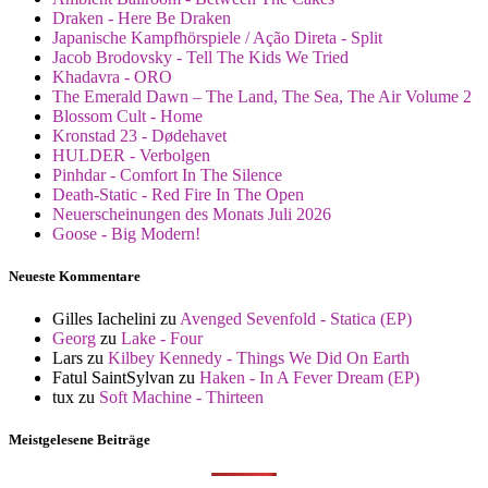
Draken - Here Be Draken
Japanische Kampfhörspiele / Ação Direta - Split
Jacob Brodovsky - Tell The Kids We Tried
Khadavra - ORO
The Emerald Dawn – The Land, The Sea, The Air Volume 2
Blossom Cult - Home
Kronstad 23 - Dødehavet
HULDER - Verbolgen
Pinhdar - Comfort In The Silence
Death-Static - Red Fire In The Open
Neuerscheinungen des Monats Juli 2026
Goose - Big Modern!
Neueste Kommentare
Gilles Iachelini
zu
Avenged Sevenfold - Statica (EP)
Georg
zu
Lake - Four
Lars
zu
Kilbey Kennedy - Things We Did On Earth
Fatul SaintSylvan
zu
Haken - In A Fever Dream (EP)
tux
zu
Soft Machine - Thirteen
Meistgelesene Beiträge