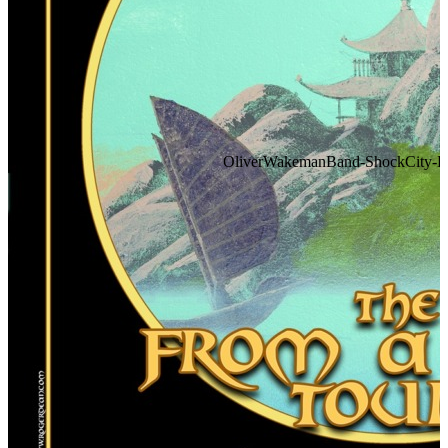
OliverWakemanBand-ShockCity-FA