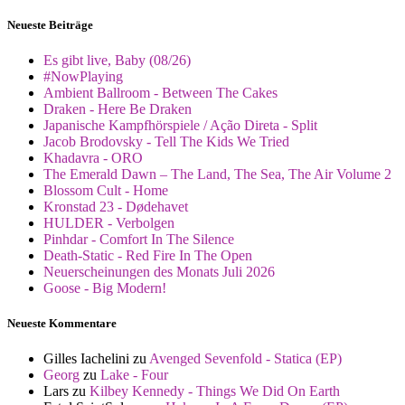
Neueste Beiträge
Es gibt live, Baby (08/26)
#NowPlaying
Ambient Ballroom - Between The Cakes
Draken - Here Be Draken
Japanische Kampfhörspiele / Ação Direta - Split
Jacob Brodovsky - Tell The Kids We Tried
Khadavra - ORO
The Emerald Dawn – The Land, The Sea, The Air Volume 2
Blossom Cult - Home
Kronstad 23 - Dødehavet
HULDER - Verbolgen
Pinhdar - Comfort In The Silence
Death-Static - Red Fire In The Open
Neuerscheinungen des Monats Juli 2026
Goose - Big Modern!
Neueste Kommentare
Gilles Iachelini
zu
Avenged Sevenfold - Statica (EP)
Georg
zu
Lake - Four
Lars
zu
Kilbey Kennedy - Things We Did On Earth