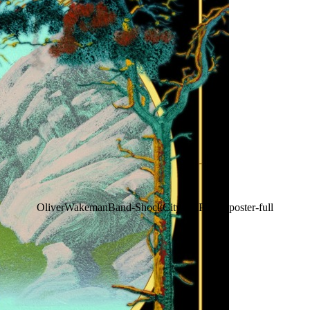
OliverWakemanBand-ShockCity-FAPTour-poster-full