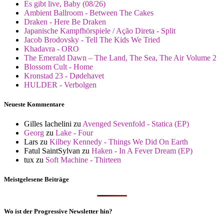
Es gibt live, Baby (08/26)
Ambient Ballroom - Between The Cakes
Draken - Here Be Draken
Japanische Kampfhörspiele / Ação Direta - Split
Jacob Brodovsky - Tell The Kids We Tried
Khadavra - ORO
The Emerald Dawn – The Land, The Sea, The Air Volume 2
Blossom Cult - Home
Kronstad 23 - Dødehavet
HULDER - Verbolgen
Neueste Kommentare
Gilles Iachelini
zu
Avenged Sevenfold - Statica (EP)
Georg
zu
Lake - Four
Lars
zu
Kilbey Kennedy - Things We Did On Earth
Fatul SaintSylvan
zu
Haken - In A Fever Dream (EP)
tux
zu
Soft Machine - Thirteen
Meistgelesene Beiträge
Wo ist der Progressive Newsletter hin?