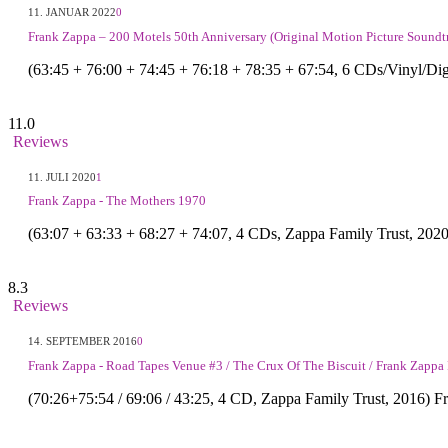
11. JANUAR 2022
0
Frank Zappa – 200 Motels 50th Anniversary (Original Motion Picture Soundt
(63:45 + 76:00 + 74:45 + 76:18 + 78:35 + 67:54, 6 CDs/Vinyl/Di
11.0
Reviews
11. JULI 2020
1
Frank Zappa - The Mothers 1970
(63:07 + 63:33 + 68:27 + 74:07, 4 CDs, Zappa Family Trust, 202
8.3
Reviews
14. SEPTEMBER 2016
0
Frank Zappa - Road Tapes Venue #3 / The Crux Of The Biscuit / Frank Zappa 
(70:26+75:54 / 69:06 / 43:25, 4 CD, Zappa Family Trust, 2016) F