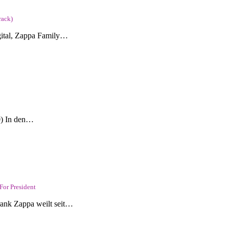
rack)
gital, Zappa Family…
0) In den…
For President
rank Zappa weilt seit…