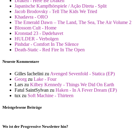
Draken - Here Be Draken
Japanische Kampfhörspiele / Ação Direta - Split
Jacob Brodovsky - Tell The Kids We Tried
Khadavra - ORO
The Emerald Dawn – The Land, The Sea, The Air Volume 2
Blossom Cult - Home
Kronstad 23 - Dødehavet
HULDER - Verbolgen
Pinhdar - Comfort In The Silence
Death-Static - Red Fire In The Open
Neueste Kommentare
Gilles Iachelini
zu
Avenged Sevenfold - Statica (EP)
Georg
zu
Lake - Four
Lars
zu
Kilbey Kennedy - Things We Did On Earth
Fatul SaintSylvan
zu
Haken - In A Fever Dream (EP)
tux
zu
Soft Machine - Thirteen
Meistgelesene Beiträge
Wo ist der Progressive Newsletter hin?