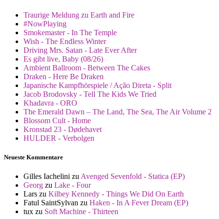
Traurige Meldung zu Earth and Fire
#NowPlaying
Smokemaster - In The Temple
Wish - The Endless Winter
Driving Mrs. Satan - Late Ever After
Es gibt live, Baby (08/26)
Ambient Ballroom - Between The Cakes
Draken - Here Be Draken
Japanische Kampfhörspiele / Ação Direta - Split
Jacob Brodovsky - Tell The Kids We Tried
Khadavra - ORO
The Emerald Dawn – The Land, The Sea, The Air Volume 2
Blossom Cult - Home
Kronstad 23 - Dødehavet
HULDER - Verbolgen
Neueste Kommentare
Gilles Iachelini
zu
Avenged Sevenfold - Statica (EP)
Georg
zu
Lake - Four
Lars
zu
Kilbey Kennedy - Things We Did On Earth
Fatul SaintSylvan
zu
Haken - In A Fever Dream (EP)
tux
zu
Soft Machine - Thirteen