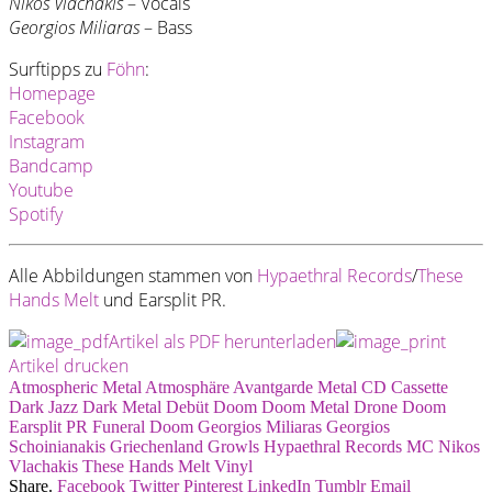
Nikos Vlachakis
– Vocals
Georgios Miliaras
– Bass
Surftipps zu
Föhn
:
Homepage
Facebook
Instagram
Bandcamp
Youtube
Spotify
Alle Abbildungen stammen von
Hypaethral Records
/
These
Hands Melt
und Earsplit PR.
Artikel als PDF herunterladen
Artikel drucken
Atmospheric Metal
Atmosphäre
Avantgarde Metal
CD
Cassette
Dark Jazz
Dark Metal
Debüt
Doom
Doom Metal
Drone Doom
Earsplit PR
Funeral Doom
Georgios Miliaras
Georgios
Schoinianakis
Griechenland
Growls
Hypaethral Records
MC
Nikos
Vlachakis
These Hands Melt
Vinyl
Share.
Facebook
Twitter
Pinterest
LinkedIn
Tumblr
Email