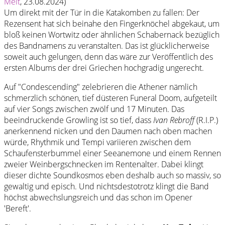
Melt
, 23.08.2024)
Um direkt mit der Tür in die Katakomben zu fallen: Der
Rezensent hat sich beinahe den Fingerknöchel abgekaut, um
bloß keinen Wortwitz oder ähnlichen Schabernack bezüglich
des Bandnamens zu veranstalten. Das ist glücklicherweise
soweit auch gelungen, denn das wäre zur Veröffentlich des
ersten Albums der drei Griechen hochgradig ungerecht.
Auf "Condescending" zelebrieren die Athener nämlich
schmerzlich schönen, tief düsteren Funeral Doom, aufgeteilt
auf vier Songs zwischen zwölf und 17 Minuten. Das
beeindruckende Growling ist so tief, dass
Ivan Rebroff
(R.I.P.)
anerkennend nicken und den Daumen nach oben machen
würde, Rhythmik und Tempi variieren zwischen dem
Schaufensterbummel einer Seeanemone und einem Rennen
zweier Weinbergschnecken im Rentenalter. Dabei klingt
dieser dichte Soundkosmos eben deshalb auch so massiv, so
gewaltig und episch. Und nichtsdestotrotz klingt die Band
höchst abwechslungsreich und das schon im Opener
'Bereft'.