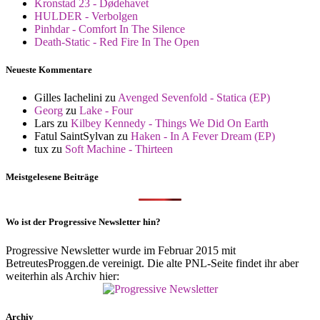
Kronstad 23 - Dødehavet
HULDER - Verbolgen
Pinhdar - Comfort In The Silence
Death-Static - Red Fire In The Open
Neueste Kommentare
Gilles Iachelini
zu
Avenged Sevenfold - Statica (EP)
Georg
zu
Lake - Four
Lars
zu
Kilbey Kennedy - Things We Did On Earth
Fatul SaintSylvan
zu
Haken - In A Fever Dream (EP)
tux
zu
Soft Machine - Thirteen
Meistgelesene Beiträge
Wo ist der Progressive Newsletter hin?
Progressive Newsletter wurde im Februar 2015 mit
BetreutesProggen.de vereinigt. Die alte PNL-Seite findet ihr aber
weiterhin als Archiv hier:
Archiv