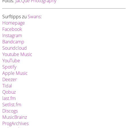
Fotos:
JacQue Photography
Surftipps zu
Swans
:
Homepage
Facebook
Instagram
Bandcamp
Soundcloud
Youtube Music
YouTube
Spotify
Apple Music
Deezer
Tidal
Qobuz
last.fm
Setlist.fm
Discogs
MusicBrainz
ProgArchives