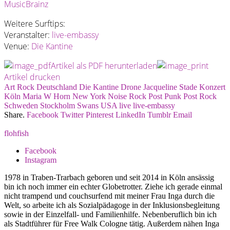
MusicBrainz
Weitere Surftips:
Veranstalter:
live-embassy
Venue:
Die Kantine
Artikel als PDF herunterladen
Artikel drucken
Art Rock
Deutschland
Die Kantine
Drone
Jacqueline Stade
Konzert
Köln
Maria W Horn
New York
Noise Rock
Post Punk
Post Rock
Schweden
Stockholm
Swans
USA
live
live-embassy
Share.
Facebook
Twitter
Pinterest
LinkedIn
Tumblr
Email
flohfish
Facebook
Instagram
1978 in Traben-Trarbach geboren und seit 2014 in Köln ansässig
bin ich noch immer ein echter Globetrotter. Ziehe ich gerade einmal
nicht trampend und couchsurfend mit meiner Frau Inga durch die
Welt, so arbeite ich als Sozialpädagoge in der Inklusionsbegleitung
sowie in der Einzelfall- und Familienhilfe. Nebenberuflich bin ich
als Stadtführer für Free Walk Cologne tätig. Außerdem nähen Inga