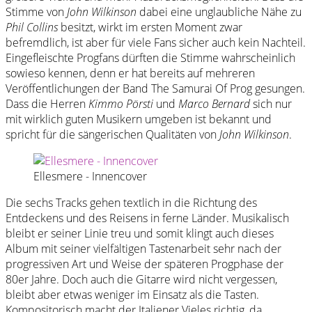
Stimme von
John Wilkinson
dabei eine unglaubliche Nähe zu
Phil Collins
besitzt, wirkt im ersten Moment zwar
befremdlich, ist aber für viele Fans sicher auch kein Nachteil.
Eingefleischte Progfans dürften die Stimme wahrscheinlich
sowieso kennen, denn er hat bereits auf mehreren
Veröffentlichungen der Band The Samurai Of Prog gesungen.
Dass die Herren
Kimmo Pörsti
und
Marco Bernard
sich nur
mit wirklich guten Musikern umgeben ist bekannt und
spricht für die sängerischen Qualitäten von
John Wilkinson
.
Ellesmere - Innencover
Die sechs Tracks gehen textlich in die Richtung des
Entdeckens und des Reisens in ferne Länder. Musikalisch
bleibt er seiner Linie treu und somit klingt auch dieses
Album mit seiner vielfältigen Tastenarbeit sehr nach der
progressiven Art und Weise der späteren Progphase der
80er Jahre. Doch auch die Gitarre wird nicht vergessen,
bleibt aber etwas weniger im Einsatz als die Tasten.
Kompositorisch macht der Italiener Vieles richtig, da