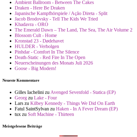
Ambient Ballroom - Between The Cakes
Draken - Here Be Draken
Japanische Kampfhörspiele / Ação Direta - Split
Jacob Brodovsky - Tell The Kids We Tried
Khadavra - ORO
The Emerald Dawn – The Land, The Sea, The Air Volume 2
Blossom Cult - Home
Kronstad 23 - Dødehavet
HULDER - Verbolgen
Pinhdar - Comfort In The Silence
Death-Static - Red Fire In The Open
Neuerscheinungen des Monats Juli 2026
Goose - Big Modern!
Neueste Kommentare
Gilles Iachelini
zu
Avenged Sevenfold - Statica (EP)
Georg
zu
Lake - Four
Lars
zu
Kilbey Kennedy - Things We Did On Earth
Fatul SaintSylvan
zu
Haken - In A Fever Dream (EP)
tux
zu
Soft Machine - Thirteen
Meistgelesene Beiträge