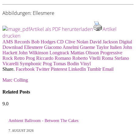
Abbildungen: Ellesmere
Artikel als PDF herunterladen
Artikel
drucken
AMS Records
Bob Hodges
CD
Clive Nolan
David Jackson
Digital
Download
Ellesmere
Giacomo Anselmi
Graeme Taylor
Italien
John
Hackett
John Wilkinson
Longtrack
Mattias Olsson
Progressive
Rock
Retro Prog
Riccardo Romano
Roberto Vitelli
Roma
Stefano
Vicarelli
Symphonic Prog
Tomas Bodin
Vinyl
Share.
Facebook
Twitter
Pinterest
LinkedIn
Tumblr
Email
Marc Colling
Related
Posts
9.0
Ambient Ballroom - Between The Cakes
7. AUGUST 2026