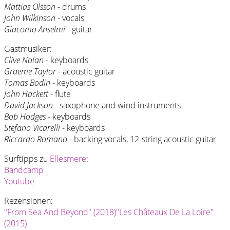
Mattias Olsson
- drums
John Wilkinson
- vocals
Giacomo Anselmi
- guitar
Gastmusiker:
Clive Nolan
- keyboards
Graeme Taylor
- acoustic guitar
Tomas Bodin
- keyboards
John Hackett
- flute
David Jackson
- saxophone and wind instruments
Bob Hodges
- keyboards
Stefano Vicarelli
- keyboards
Riccardo Romano
- backing vocals, 12-string acoustic guitar
Surftipps zu
Ellesmere
:
Bandcamp
Youtube
Rezensionen:
"From Sea And Beyond" (2018)
"Les Châteaux De La Loire"
(2015)