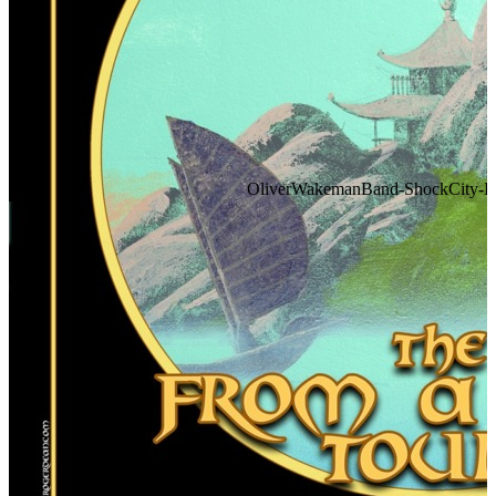
OliverWakemanBand-ShockCity-FA