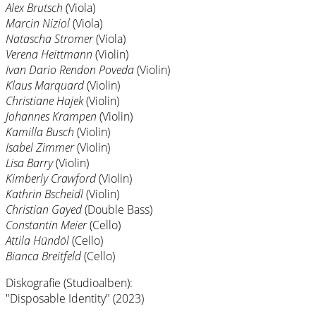
Alex Brutsch
(Viola)
Marcin Niziol
(Viola)
Natascha Stromer
(Viola)
Verena Heittmann
(Violin)
Ivan Dario Rendon Poveda
(Violin)
Klaus Marquard
(Violin)
Christiane Hajek
(Violin)
Johannes Krampen
(Violin)
Kamilla Busch
(Violin)
Isabel Zimmer
(Violin)
Lisa Barry
(Violin)
Kimberly Crawford
(Violin)
Kathrin Bscheidl
(Violin)
Christian Gayed
(Double Bass)
Constantin Meier
(Cello)
Attila Hündöl
(Cello)
Bianca Breitfeld
(Cello)
Diskografie (Studioalben):
"Disposable Identity" (2023)