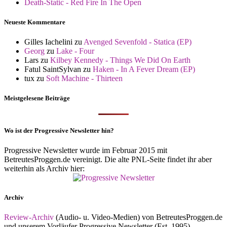
Death-Static - Red Fire In The Open
Neueste Kommentare
Gilles Iachelini
zu
Avenged Sevenfold - Statica (EP)
Georg
zu
Lake - Four
Lars
zu
Kilbey Kennedy - Things We Did On Earth
Fatul SaintSylvan
zu
Haken - In A Fever Dream (EP)
tux
zu
Soft Machine - Thirteen
Meistgelesene Beiträge
Wo ist der Progressive Newsletter hin?
Progressive Newsletter wurde im Februar 2015 mit
BetreutesProggen.de vereinigt. Die alte PNL-Seite findet ihr aber
weiterhin als Archiv hier:
Archiv
Review-Archiv
(Audio- u. Video-Medien) von BetreutesProggen.de
und unserem Vorläufer Progressive Newsletter (Est. 1995)