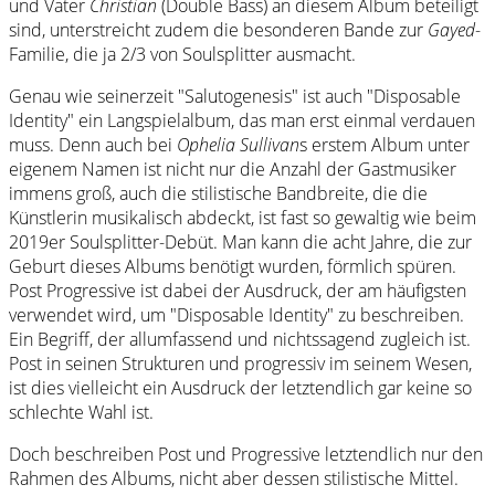
und Vater
Christian
(Double Bass) an diesem Album beteiligt
sind, unterstreicht zudem die besonderen Bande zur
Gayed
-
Familie, die ja 2/3 von Soulsplitter ausmacht.
Genau wie seinerzeit "Salutogenesis" ist auch "Disposable
Identity" ein Langspielalbum, das man erst einmal verdauen
muss. Denn auch bei
Ophelia Sullivan
s erstem Album unter
eigenem Namen ist nicht nur die Anzahl der Gastmusiker
immens groß, auch die stilistische Bandbreite, die die
Künstlerin musikalisch abdeckt, ist fast so gewaltig wie beim
2019er Soulsplitter-Debüt. Man kann die acht Jahre, die zur
Geburt dieses Albums benötigt wurden, förmlich spüren.
Post Progressive ist dabei der Ausdruck, der am häufigsten
verwendet wird, um "Disposable Identity" zu beschreiben.
Ein Begriff, der allumfassend und nichtssagend zugleich ist.
Post in seinen Strukturen und progressiv im seinem Wesen,
ist dies vielleicht ein Ausdruck der letztendlich gar keine so
schlechte Wahl ist.
Doch beschreiben Post und Progressive letztendlich nur den
Rahmen des Albums, nicht aber dessen stilistische Mittel.