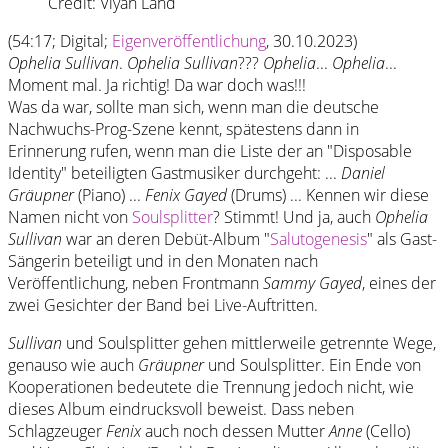
Credit: Viyan Land
(54:17; Digital;
Eigenveröffentlichung
, 30.10.2023)
Ophelia Sullivan
.
Ophelia Sullivan
???
Ophelia
...
Ophelia
...
Moment mal. Ja richtig! Da war doch was!!!
Was da war, sollte man sich, wenn man die deutsche
Nachwuchs-Prog-Szene kennt, spätestens dann in
Erinnerung rufen, wenn man die Liste der an "Disposable
Identity" beteiligten Gastmusiker durchgeht: ...
Daniel
Gräupner
(Piano) ...
Fenix Gayed
(Drums) ... Kennen wir diese
Namen nicht von
Soulsplitter
? Stimmt! Und ja, auch
Ophelia
Sullivan
war an deren Debüt-Album "
Salutogenesis
" als Gast-
Sängerin beteiligt und in den Monaten nach
Veröffentlichung, neben Frontmann
Sammy Gayed
, eines der
zwei Gesichter der Band bei Live-Auftritten.
Sullivan
und Soulsplitter gehen mittlerweile getrennte Wege,
genauso wie auch
Gräupner
und Soulsplitter. Ein Ende von
Kooperationen bedeutete die Trennung jedoch nicht, wie
dieses Album eindrucksvoll beweist. Dass neben
Schlagzeuger
Fenix
auch noch dessen Mutter
Anne
(Cello)