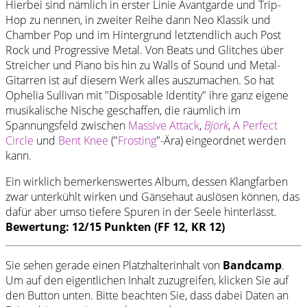
Hierbei sind nämlich in erster Linie Avantgarde und Trip-
Hop zu nennen, in zweiter Reihe dann Neo Klassik und
Chamber Pop und im Hintergrund letztendlich auch Post
Rock und Progressive Metal. Von Beats und Glitches über
Streicher und Piano bis hin zu Walls of Sound und Metal-
Gitarren ist auf diesem Werk alles auszumachen. So hat
Ophelia Sullivan mit "Disposable Identity" ihre ganz eigene
musikalische Nische geschaffen, die räumlich im
Spannungsfeld zwischen
Massive Attack
,
Björk
,
A Perfect
Circle
und
Bent Knee
("
Frosting
"-Ära) eingeordnet werden
kann.
Ein wirklich bemerkenswertes Album, dessen Klangfarben
zwar unterkühlt wirken und Gänsehaut auslösen können, das
dafür aber umso tiefere Spuren in der Seele hinterlässt.
Bewertung: 12/15 Punkten (FF 12, KR 12)
Sie sehen gerade einen Platzhalterinhalt von
Bandcamp
.
Um auf den eigentlichen Inhalt zuzugreifen, klicken Sie auf
den Button unten. Bitte beachten Sie, dass dabei Daten an