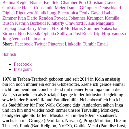
Bettina Kegler
Bianca Breitfeld
Chamber Pop
Christian Gayed
Christiane Hajek
Constantin Meier
Daniel Gräupner
Deutschland
Digital
Eigenveröffentlichung
Electronica
Fenix Gayed
Isabel
Zimmer
Ivan Dario Rendon Poveda
Johannes Krampen
Kamilla
Busch
Kathrin Bscheidl
Kimberly Crawford
Klaus Marquard
Leipzig
Lisa Barry
Marcin Niziol
Mo Harris Sommer
Natascha
Stromer
Neo Klassik
Ophelia Sullivan
Post Rock
Trip-Hop
Vanessa
Jung
Verena Heittmann
Share.
Facebook
Twitter
Pinterest
LinkedIn
Tumblr
Email
flohfish
Facebook
Instagram
1978 in Traben-Trarbach geboren und seit 2014 in Köln ansässig
bin ich noch immer ein echter Globetrotter. Ziehe ich gerade einmal
nicht trampend und couchsurfend mit meiner Frau Inga durch die
Welt, so arbeite ich als Sozialpädagoge in der Inklusionsbegleitung
sowie in der Einzelfall- und Familienhilfe. Nebenberuflich bin ich
als Stadtführer für Free Walk Cologne tätig. Außerdem nähen Inga
und ich hin und wieder noch immer unsere Travelling Monkeys,
handgefertigte Stoffaffen. Musikalisch in den 90ern sozialisiert,
wuchs ich mit Grunge (Pearl Jam, Nirvana), Prog (Marillion, Dream
Theater), Punk (Bad Religion, NoFX), Gothic Metal (Paradise Lost,