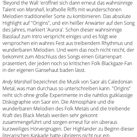
'Beyond the Wall 'eröffnet sich dann erneut das wahnsinnige
Talent von
Marshall
, kraftvolle Riffs mit wunderschönen
Melodien traditioneller Sorte zu kombinieren. Das absolute
Highlight auf "Origins", und ein heißer Anwärter auf den Song
des Jahres, markiert 'Aurora'. Schon dieser wahnsinnige
Basslauf zum Intro verspricht einiges und es folgt wie
versprochen ein wahres Fest aus treibendem Rhythmus und
wunderbaren Melodien. Und wem das noch nicht reicht, der
bekommt zum Abschluss des Songs einen Gitarrenpart
präsentiert, der jeden noch so kritischen Folk Blackgaze-Fan
in der eigenen Gänsehaut baden lässt.
Andy Marshall
bezeichnet die Musik von Saor als Caledonian
Metal, was man durchaus so unterschreiben kann. "Origins"
reiht sich ohne große Experimente in die nahtlos gutklassige
Diskographie von Saor ein. Die Atmosphäre und die
wunderbaren Melodien des Folk Metals und die treibende
Kraft des Black Metals werden sehr gekonnt
zusammengeführt und sorgen erneut für ein überaus
kurzweiliges Hörvergnügen. Der Highlander zu Beginn dieser
literarischen Kaskade hatte übrigens nicht nur ein