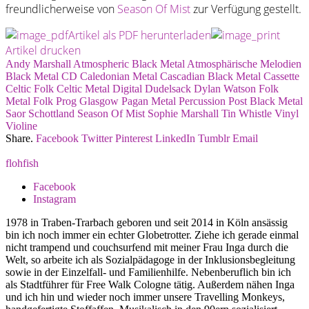
freundlicherweise von
Season Of Mist
zur Verfügung gestellt.
Artikel als PDF herunterladen
Artikel drucken
Andy Marshall
Atmospheric Black Metal
Atmosphärische Melodien
Black Metal
CD
Caledonian Metal
Cascadian Black Metal
Cassette
Celtic Folk
Celtic Metal
Digital
Dudelsack
Dylan Watson
Folk
Metal
Folk Prog
Glasgow
Pagan Metal
Percussion
Post Black Metal
Saor
Schottland
Season Of Mist
Sophie Marshall
Tin Whistle
Vinyl
Violine
Share.
Facebook
Twitter
Pinterest
LinkedIn
Tumblr
Email
flohfish
Facebook
Instagram
1978 in Traben-Trarbach geboren und seit 2014 in Köln ansässig
bin ich noch immer ein echter Globetrotter. Ziehe ich gerade einmal
nicht trampend und couchsurfend mit meiner Frau Inga durch die
Welt, so arbeite ich als Sozialpädagoge in der Inklusionsbegleitung
sowie in der Einzelfall- und Familienhilfe. Nebenberuflich bin ich
als Stadtführer für Free Walk Cologne tätig. Außerdem nähen Inga
und ich hin und wieder noch immer unsere Travelling Monkeys,