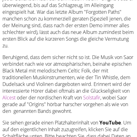
überwiegend, bis auf das Schlagzeug, im Alleingang
eingespielt hat. War das letzte Album "Forgotten Paths"
manchen schon zu kommerziell geraten (Speziell jenen, die
der Meinung sind, dass nach der ersten Demo immer alles
schlechter wird), lässt auch das neue Album zumindest beim
ersten Blick auf die kürzeren Songs die gleiche Vermutung
zu.
Beruhigend, dass dem sicher nicht so ist. Die Musik von Saor
verbindet nach wie vor atmosphärischen, beinahe epischen
Black Metal mit melodischem Celtic Folk, der mit
traditionellen Musikinstrumenten, wie der Tin Whistle, dem
Dudelsack und Violinen dargeboten wird. Erinnert wird der
interessierte Hörer dabei oftmals an die Glückseligkeit von
Alcest
oder der nordischen Kraft von
Solstafir
, wobei Saor
gerade auf "Origins" hörbar harscher vorgehen als wie von
den genannten Bands gewohnt.
Sie sehen gerade einen Platzhalterinhalt von
YouTube
. Um
auf den eigentlichen Inhalt zuzugreifen, klicken Sie auf die
Schaltfläche unten. Bitte beachten Sie, dass dabei Daten an