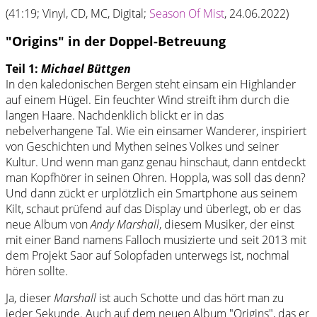
(41:19; Vinyl, CD, MC, Digital;
Season Of Mist
, 24.06.2022)
"Origins" in der Doppel-Betreuung
Teil 1:
Michael Büttgen
In den kaledonischen Bergen steht einsam ein Highlander
auf einem Hügel. Ein feuchter Wind streift ihm durch die
langen Haare. Nachdenklich blickt er in das
nebelverhangene Tal. Wie ein einsamer Wanderer, inspiriert
von Geschichten und Mythen seines Volkes und seiner
Kultur. Und wenn man ganz genau hinschaut, dann entdeckt
man Kopfhörer in seinen Ohren. Hoppla, was soll das denn?
Und dann zückt er urplötzlich ein Smartphone aus seinem
Kilt, schaut prüfend auf das Display und überlegt, ob er das
neue Album von
Andy Marshall
, diesem Musiker, der einst
mit einer Band namens Falloch musizierte und seit 2013 mit
dem Projekt Saor auf Solopfaden unterwegs ist, nochmal
hören sollte.
Ja, dieser
Marshall
ist auch Schotte und das hört man zu
jeder Sekunde. Auch auf dem neuen Album "Origins", das er