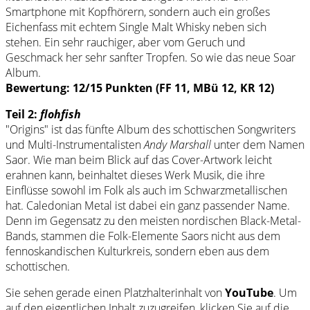
Smartphone mit Kopfhörern, sondern auch ein großes
Eichenfass mit echtem Single Malt Whisky neben sich
stehen. Ein sehr rauchiger, aber vom Geruch und
Geschmack her sehr sanfter Tropfen. So wie das neue Soar
Album.
Bewertung: 12/15 Punkten (FF 11, MBü 12, KR 12)
Teil 2:
flohfish
"Origins" ist das fünfte Album des schottischen Songwriters
und Multi-Instrumentalisten
Andy Marshall
unter dem Namen
Saor. Wie man beim Blick auf das Cover-Artwork leicht
erahnen kann, beinhaltet dieses Werk Musik, die ihre
Einflüsse sowohl im Folk als auch im Schwarzmetallischen
hat. Caledonian Metal ist dabei ein ganz passender Name.
Denn im Gegensatz zu den meisten nordischen Black-Metal-
Bands, stammen die Folk-Elemente Saors nicht aus dem
fennoskandischen Kulturkreis, sondern eben aus dem
schottischen.
Sie sehen gerade einen Platzhalterinhalt von
YouTube
. Um
auf den eigentlichen Inhalt zuzugreifen, klicken Sie auf die