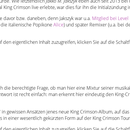
 wurde. Wie letztendlich
Jakko M. Jakszyk
eben auch seit 2013 bei K
 King Crimson live erlebte, war dies für ihn die Initialzündun
orie davor bzw. daneben, denn Jakszyk war u.a.
Mitglied bei Level
 die italienische Popikone
Alice
) und später Remixer (u.a. bei 
f den eigentlichen Inhalt zuzugreifen, klicken Sie auf die Schal
ich die berechtigte Frage, ob man hier eine Mixtur seiner musi
ntwort ist recht einfach: man erkennt hier eindeutig den King-C
" in gewissen Ansätzen jenes neue King Crimson-Album, auf das 
its in einer wesentlich gekürzten Form auf der King Crimson To
f den eigentlichen Inhalt zuzugreifen, klicken Sie auf die Schal