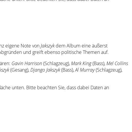
anz eigene Note von
Jakszyk
dem Album eine äußerst
Abgründen und greift ebenso politische Themen auf.
wären:
Gavin Harrison
(Schlagzeug),
Mark King
(Bass),
Mel Collins
kszyk
(Gesang),
Django Jakszyk
(Bass),
Al Murray
(Schlagzeug),
tfläche unten. Bitte beachten Sie, dass dabei Daten an