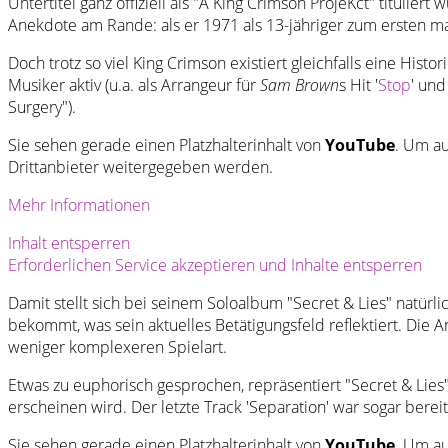
Untertitel ganz offiziell als "A King Crimson ProjeKct" tituliert
Anekdote am Rande: als er 1971 als 13-jähriger zum ersten mal
Doch trotz so viel King Crimson existiert gleichfalls eine Hist
Musiker aktiv (u.a. als Arrangeur für
Sam Brown
s Hit '
Stop
' und
Surgery").
Sie sehen gerade einen Platzhalterinhalt von
YouTube
. Um au
Drittanbieter weitergegeben werden.
Mehr Informationen
Inhalt entsperren
Erforderlichen Service akzeptieren und Inhalte entsperren
Damit stellt sich bei seinem Soloalbum "Secret & Lies" natürl
bekommt, was sein aktuelles Betätigungsfeld reflektiert. Die A
weniger komplexeren Spielart.
Etwas zu euphorisch gesprochen, repräsentiert "Secret & Lies
erscheinen wird. Der letzte Track 'Separation' war sogar bere
Sie sehen gerade einen Platzhalterinhalt von
YouTube
. Um au