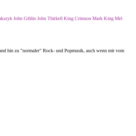
akszyk
John Giblin
John Thirkell
King Crimson
Mark King
Mel
errand hin zu "normaler" Rock- und Popmusik, auch wenn mir vom