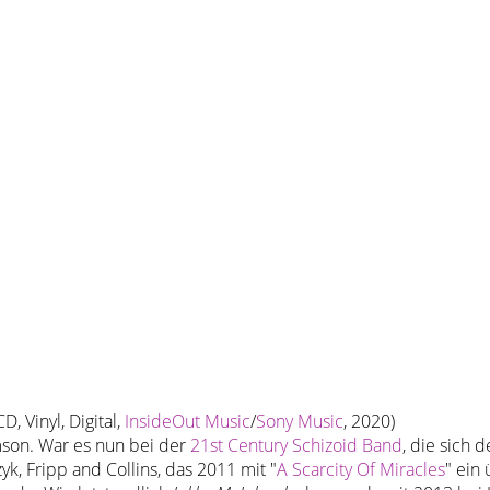
CD, Vinyl, Digital,
InsideOut Music
/
Sony Music
, 2020)
imson. War es nun bei der
21st Century Schizoid Band
, die sich
k, Fripp and Collins, das 2011 mit "
A Scarcity Of Miracles
" ein