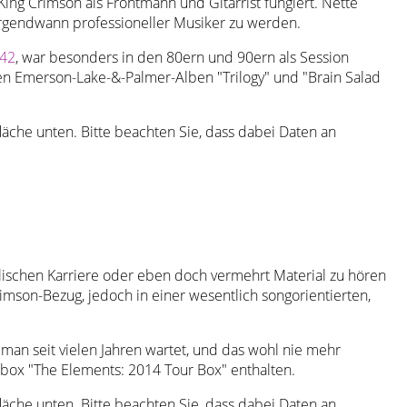
ing Crimson als Frontmann und Gitarrist fungiert. Nette
g irgendwann professioneller Musiker zu werden.
 42
, war besonders in den 80ern und 90ern als Session
den Emerson-Lake-&-Palmer-Alben "Trilogy" und "Brain Salad
tfläche unten. Bitte beachten Sie, dass dabei Daten an
kalischen Karriere oder eben doch vermehrt Material zu hören
rimson-Bezug, jedoch in einer wesentlich songorientierten,
man seit vielen Jahren wartet, und das wohl nie mehr
urbox "The Elements: 2014 Tour Box" enthalten.
tfläche unten. Bitte beachten Sie, dass dabei Daten an