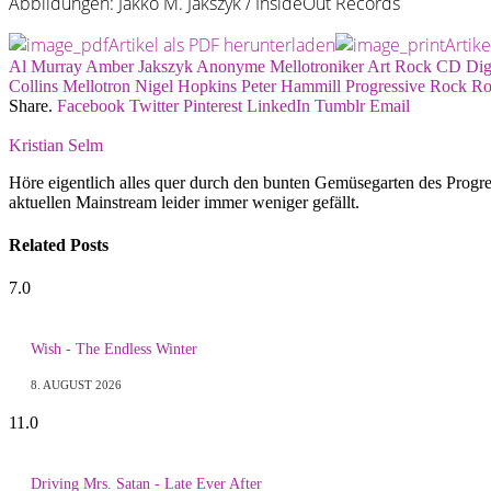
Abbildungen: Jakko M. Jakszyk / InsideOut Records
Artikel als PDF herunterladen
Artik
Al Murray
Amber Jakszyk
Anonyme Mellotroniker
Art Rock
CD
Dig
Collins
Mellotron
Nigel Hopkins
Peter Hammill
Progressive Rock
Ro
Share.
Facebook
Twitter
Pinterest
LinkedIn
Tumblr
Email
Kristian Selm
Höre eigentlich alles quer durch den bunten Gemüsegarten des Progr
aktuellen Mainstream leider immer weniger gefällt.
Related
Posts
7.0
Wish - The Endless Winter
8. AUGUST 2026
11.0
Driving Mrs. Satan - Late Ever After