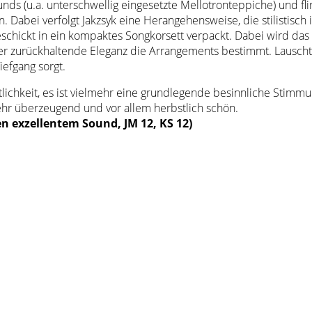
s (u.a. unterschwellig eingesetzte Mellotronteppiche) und flirr
ren. Dabei verfolgt Jakzsyk eine Herangehensweise, die stilistis
schickt in ein kompaktes Songkorsett verpackt. Dabei wird da
 zurückhaltende Eleganz die Arrangements bestimmt. Lauscht ma
iefgang sorgt.
tlichkeit, es ist vielmehr eine grundlegende besinnliche Stimm
 sehr überzeugend und vor allem herbstlich schön.
n exzellentem Sound, JM 12, KS 12)