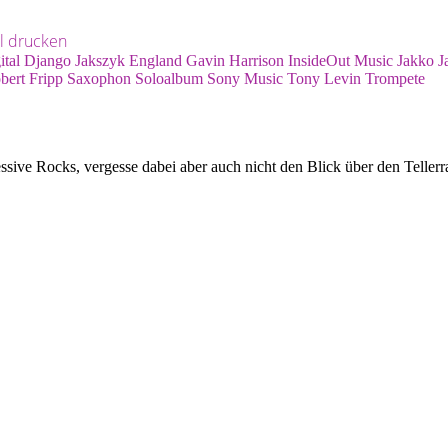
el drucken
ital
Django Jakszyk
England
Gavin Harrison
InsideOut Music
Jakko J
bert Fripp
Saxophon
Soloalbum
Sony Music
Tony Levin
Trompete
essive Rocks, vergesse dabei aber auch nicht den Blick über den Tell