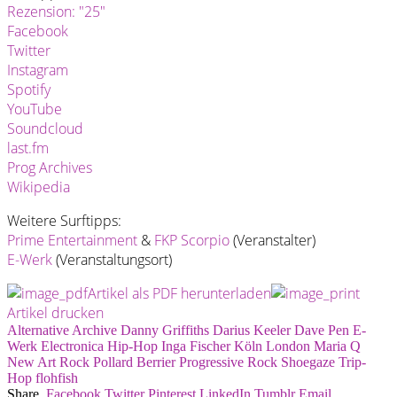
Rezension: "25"
Facebook
Twitter
Instagram
Spotify
YouTube
Soundcloud
last.fm
Prog Archives
Wikipedia
Weitere Surftipps:
Prime Entertainment
&
FKP Scorpio
(Veranstalter)
E-Werk
(Veranstaltungsort)
Artikel als PDF herunterladen
Artikel drucken
Alternative
Archive
Danny Griffiths
Darius Keeler
Dave Pen
E-
Werk
Electronica
Hip-Hop
Inga Fischer
Köln
London
Maria Q
New Art Rock
Pollard Berrier
Progressive Rock
Shoegaze
Trip-
Hop
flohfish
Share.
Facebook
Twitter
Pinterest
LinkedIn
Tumblr
Email