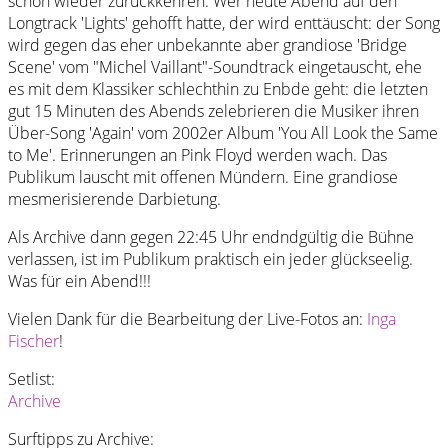
schon wieder zurückkehren. Wer heute Abend auf den
Longtrack 'Lights' gehofft hatte, der wird enttäuscht: der Song
wird gegen das eher unbekannte aber grandiose 'Bridge
Scene' vom "Michel Vaillant"-Soundtrack eingetauscht, ehe
es mit dem Klassiker schlechthin zu Enbde geht: die letzten
gut 15 Minuten des Abends zelebrieren die Musiker ihren
Über-Song 'Again' vom 2002er Album 'You All Look the Same
to Me'. Erinnerungen an Pink Floyd werden wach. Das
Publikum lauscht mit offenen Mündern. Eine grandiose
mesmerisierende Darbietung.
Als Archive dann gegen 22:45 Uhr endndgültig die Bühne
verlassen, ist im Publikum praktisch ein jeder glückseelig.
Was für ein Abend!!!
Vielen Dank für die Bearbeitung der Live-Fotos an:
Inga
Fischer
!
Setlist:
Archive
Surftipps zu Archive: