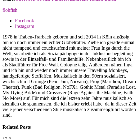
flohfish
Facebook
Instagram
1978 in Traben-Trarbach geboren und seit 2014 in Köln ansässig
bin ich noch immer ein echter Globetrotter. Ziehe ich gerade einmal
nicht trampend und couchsurfend mit meiner Frau Inga durch die
Welt, so arbeite ich als Sozialpädagoge in der Inklusionsbegleitung
sowie in der Einzelfall- und Familienhilfe. Nebenberuflich bin ich
als Stadtführer für Free Walk Cologne tätig. Außerdem nähen Inga
und ich hin und wieder noch immer unsere Travelling Monkeys,
handgefertigte Stoffaffen. Musikalisch in den 90ern sozialisiert,
wuchs ich mit Grunge (Pearl Jam, Nirvana), Prog (Marillion, Dream
Theater), Punk (Bad Religion, NoFX), Gothic Metal (Paradise Lost,
My Dying Bride) und Crossover (Rage Against the Machine, Faith
No More) auf. Für mich sind die letzten zehn Jahre musikalisch so
ziemlich die spannensten, die ich bisher erlebt habe, da in dieser Zeit
viele jener verschiedenen Stile musikalisch zusammengführt worden
sind.
Related
Posts