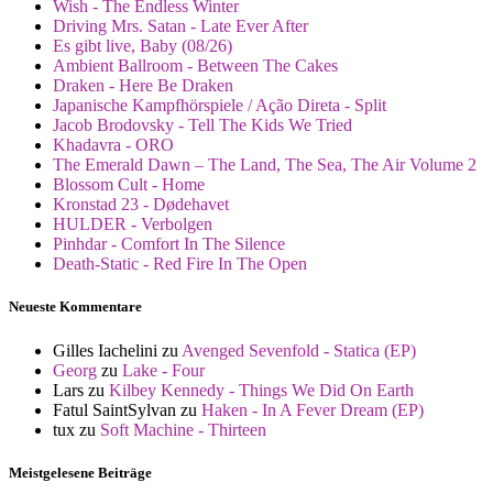
Wish - The Endless Winter
Driving Mrs. Satan - Late Ever After
Es gibt live, Baby (08/26)
Ambient Ballroom - Between The Cakes
Draken - Here Be Draken
Japanische Kampfhörspiele / Ação Direta - Split
Jacob Brodovsky - Tell The Kids We Tried
Khadavra - ORO
The Emerald Dawn – The Land, The Sea, The Air Volume 2
Blossom Cult - Home
Kronstad 23 - Dødehavet
HULDER - Verbolgen
Pinhdar - Comfort In The Silence
Death-Static - Red Fire In The Open
Neueste Kommentare
Gilles Iachelini
zu
Avenged Sevenfold - Statica (EP)
Georg
zu
Lake - Four
Lars
zu
Kilbey Kennedy - Things We Did On Earth
Fatul SaintSylvan
zu
Haken - In A Fever Dream (EP)
tux
zu
Soft Machine - Thirteen
Meistgelesene Beiträge