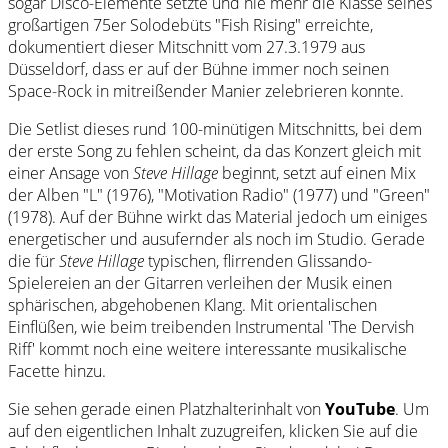
sogar Disco-Elemente setzte und nie mehr die Klasse seines
großartigen 75er Solodebüts "Fish Rising" erreichte,
dokumentiert dieser Mitschnitt vom 27.3.1979 aus
Düsseldorf, dass er auf der Bühne immer noch seinen
Space-Rock in mitreißender Manier zelebrieren konnte.
Die Setlist dieses rund 100-minütigen Mitschnitts, bei dem
der erste Song zu fehlen scheint, da das Konzert gleich mit
einer Ansage von
Steve Hillage
beginnt, setzt auf einen Mix
der Alben "L" (1976), "Motivation Radio" (1977) und "Green"
(1978). Auf der Bühne wirkt das Material jedoch um einiges
energetischer und ausufernder als noch im Studio. Gerade
die für
Steve Hillage
typischen, flirrenden Glissando-
Spielereien an der Gitarren verleihen der Musik einen
sphärischen, abgehobenen Klang. Mit orientalischen
Einflüßen, wie beim treibenden Instrumental 'The Dervish
Riff' kommt noch eine weitere interessante musikalische
Facette hinzu.
Sie sehen gerade einen Platzhalterinhalt von
YouTube
. Um
auf den eigentlichen Inhalt zuzugreifen, klicken Sie auf die