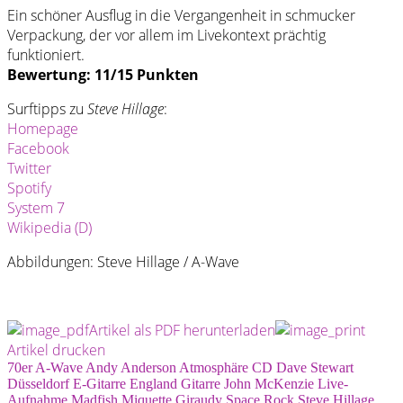
Ein schöner Ausflug in die Vergangenheit in schmucker
Verpackung, der vor allem im Livekontext prächtig
funktioniert.
Bewertung: 11/15 Punkten
Surftipps zu
Steve Hillage
:
Homepage
Facebook
Twitter
Spotify
System 7
Wikipedia (D)
Abbildungen: Steve Hillage / A-Wave
Artikel als PDF herunterladen
Artikel drucken
70er
A-Wave
Andy Anderson
Atmosphäre
CD
Dave Stewart
Düsseldorf
E-Gitarre
England
Gitarre
John McKenzie
Live-
Aufnahme
Madfish
Miquette Giraudy
Space Rock
Steve Hillage