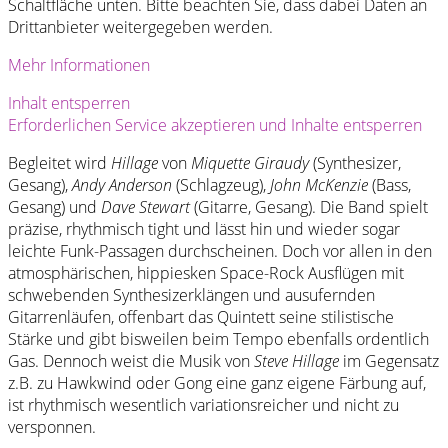
Schaltfläche unten. Bitte beachten Sie, dass dabei Daten an
Drittanbieter weitergegeben werden.
Mehr Informationen
Inhalt entsperren
Erforderlichen Service akzeptieren und Inhalte entsperren
Begleitet wird
Hillage
von
Miquette Giraudy
(Synthesizer,
Gesang),
Andy Anderson
(Schlagzeug),
John McKenzie
(Bass,
Gesang) und
Dave Stewart
(Gitarre, Gesang). Die Band spielt
präzise, rhythmisch tight und lässt hin und wieder sogar
leichte Funk-Passagen durchscheinen. Doch vor allen in den
atmosphärischen, hippiesken Space-Rock Ausflügen mit
schwebenden Synthesizerklängen und ausufernden
Gitarrenläufen, offenbart das Quintett seine stilistische
Stärke und gibt bisweilen beim Tempo ebenfalls ordentlich
Gas. Dennoch weist die Musik von
Steve Hillage
im Gegensatz
z.B. zu Hawkwind oder Gong eine ganz eigene Färbung auf,
ist rhythmisch wesentlich variationsreicher und nicht zu
versponnen.