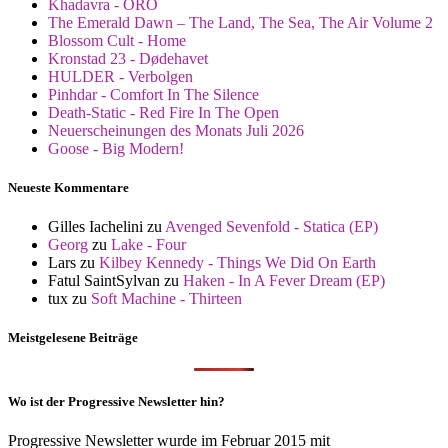
Khadavra - ORO
The Emerald Dawn – The Land, The Sea, The Air Volume 2
Blossom Cult - Home
Kronstad 23 - Dødehavet
HULDER - Verbolgen
Pinhdar - Comfort In The Silence
Death-Static - Red Fire In The Open
Neuerscheinungen des Monats Juli 2026
Goose - Big Modern!
Neueste Kommentare
Gilles Iachelini
zu
Avenged Sevenfold - Statica (EP)
Georg
zu
Lake - Four
Lars
zu
Kilbey Kennedy - Things We Did On Earth
Fatul SaintSylvan
zu
Haken - In A Fever Dream (EP)
tux
zu
Soft Machine - Thirteen
Meistgelesene Beiträge
Wo ist der Progressive Newsletter hin?
Progressive Newsletter wurde im Februar 2015 mit