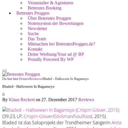
Veranstalter & Agenturen
Betreutes Booking
Betreutes Proggen
Über Betreutes Proggen
Notensystem der Bewertungen
Newsletter
Suche
Das Team
Mitmachen bei BetreutesProggen.de?
Kontakt
Deine Werbung/Your ad @ BP
Proudly Powered By WP
Du bist hier:
Home
»
Reviews
»
Bladed - Halloween In Bagamoyo
Bladed - Halloween In Bagamoyo
0
By
Klaus Reckert
on
27. Dezember 2017
Reviews
(39:23, LP,
Crispin Glover
/
Stickman
/
Soulfood
, 2015)
Bladed ist das Soloprojekt der Trondheimer Sängerin
Anita