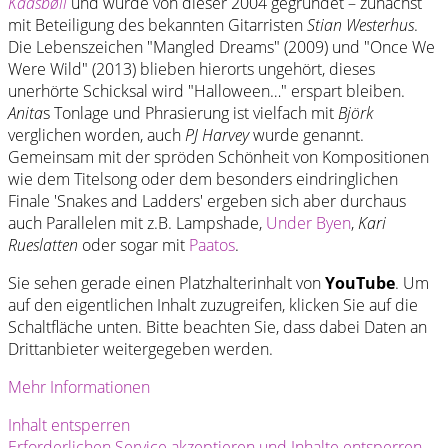
Kaasbøll
und wurde von dieser 2004 gegründet – zunächst
mit Beteiligung des bekannten Gitarristen
Stian Westerhus
.
Die Lebenszeichen "Mangled Dreams" (2009) und "Once We
Were Wild" (2013) blieben hierorts ungehört, dieses
unerhörte Schicksal wird "Halloween…" erspart bleiben.
Anita
s Tonlage und Phrasierung ist vielfach mit
Björk
verglichen worden, auch
PJ Harvey
wurde genannt.
Gemeinsam mit der spröden Schönheit von Kompositionen
wie dem Titelsong oder dem besonders eindringlichen
Finale 'Snakes and Ladders' ergeben sich aber durchaus
auch Parallelen mit z.B. Lampshade,
Under Byen
,
Kari
Rueslatten
oder sogar mit
Paatos
.
Sie sehen gerade einen Platzhalterinhalt von
YouTube
. Um
auf den eigentlichen Inhalt zuzugreifen, klicken Sie auf die
Schaltfläche unten. Bitte beachten Sie, dass dabei Daten an
Drittanbieter weitergegeben werden.
Mehr Informationen
Inhalt entsperren
Erforderlichen Service akzeptieren und Inhalte entsperren